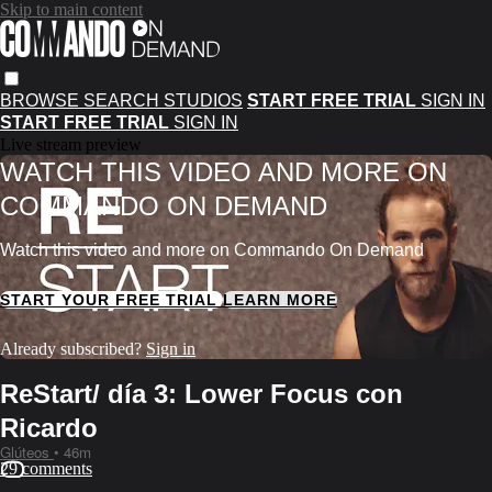
Skip to main content
BROWSE
SEARCH
STUDIOS
START FREE TRIAL
SIGN IN
START FREE TRIAL
SIGN IN
Live stream preview
WATCH THIS VIDEO AND MORE ON
COMMANDO ON DEMAND
Watch this video and more on Commando On Demand
START YOUR FREE TRIAL
LEARN MORE
Already subscribed?
Sign in
ReStart/ día 3: Lower Focus con
Ricardo
Glúteos
• 46m
29 comments