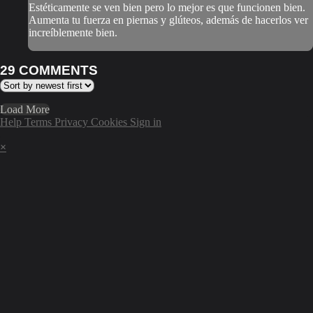
Estéticamente se ven bien pero lo mejor es que funcionen bien.
Aumenta tu fuerza en piernas y glúteos, además de hacerlos ver
increíblemente bien.
29
COMMENTS
Load More
Help
Terms
Privacy
Cookies
Sign in
×