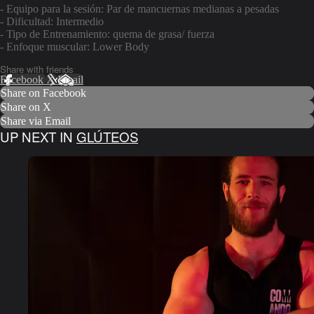
- Equipo para la sesión: Par de mancuernas medianas a pesadas
- Dificultad: Intermedio
- Tipo de Entrenamiento: quema de grasa/ fuerza
- Enfoque muscular: Lower Body
Share with friends
Facebook
X
Email
Share on Facebook
Share on X
Share via Email
UP NEXT IN
GLÚTEOS