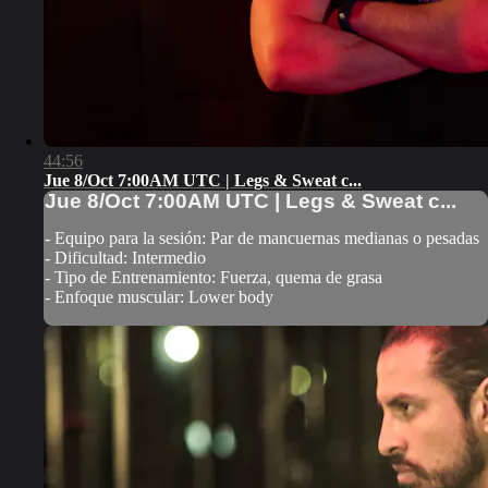
44:56
Jue 8/Oct 7:00AM UTC | Legs & Sweat c...
Jue 8/Oct 7:00AM UTC | Legs & Sweat c...
- Equipo para la sesión: Par de mancuernas medianas o pesadas
- Dificultad: Intermedio
- Tipo de Entrenamiento: Fuerza, quema de grasa
- Enfoque muscular: Lower body