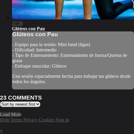
37:58
Glúteos con Pau
Glúteos con Pau
- Equipo para la sesión: Mini band (ligas)
- Dificultad: Intermedio
- Tipo de Entrenamiento: Entrenamiento de fuerza/Quema de
grasa
- Enfoque muscular: Glúteos
Una sesión espacialmente hecha para trabajar tus glúteos desde
todos los ángulos.
23
COMMENTS
Load More
Help
Terms
Privacy
Cookies
Sign in
×