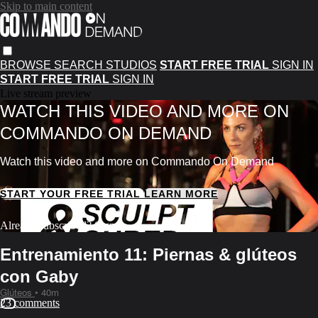
Skip to main content
BROWSE
SEARCH
STUDIOS
START FREE TRIAL
SIGN IN
START FREE TRIAL
SIGN IN
Live stream preview
WATCH THIS VIDEO AND MORE ON
COMMANDO ON DEMAND
Watch this video and more on Commando On Demand
START YOUR FREE TRIAL
LEARN MORE
Already subscribed?
Sign in
Entrenamiento 11: Piernas & glúteos
con Gaby
Glúteos
• 40m
23 comments