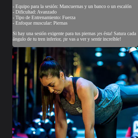
- Equipo para la sesión: Mancuernas y un banco o un escalón
- Dificultad: Avanzado
- Tipo de Entrenamiento: Fuerza
- Enfoque muscular: Piernas
Si hay una sesión exigente para tus piernas ¡es ésta! Satura cada
ángulo de tu tren inferior, ¡te vas a ver y sentir increíble!