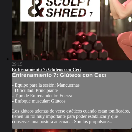
29:15
Entrenamiento 7: Glúteos con Ceci
Entrenamiento 7: Glúteos con Ceci
- Equipo para la sesión: Mancuernas
- Dificultad: Principiante
- Tipo de Entrenamiento: Fuerza
- Enfoque muscular: Glúteos
Los glúteos además de verse estéticos cuando están tonificados,
tienen un rol muy importante para poder estabilizar y que
conserves una postura adecuada. Son los propulsore...