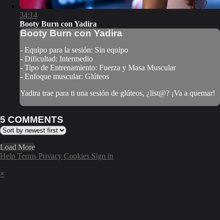
34:14
Booty Burn con Yadira
Booty Burn con Yadira
- Equipo para la sesión: Sin equipo
- Dificultad: Intermedio
- Tipo de Entrenamiento: Fuerza y Masa Muscular
- Enfoque muscular: Glúteos
Yadira trae para ti una sesión de glúteos, ¿list@? ¡Va a quemar!
5
COMMENTS
Load More
Help
Terms
Privacy
Cookies
Sign in
×