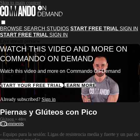
Skip to main content
BROWSE
SEARCH
STUDIOS
START FREE TRIAL
SIGN IN
START FREE TRIAL
SIGN IN
Live stream preview
WATCH THIS VIDEO AND MORE ON
COMMANDO ON DEMAND
Watch this video and more on Commando On Demand
START YOUR FREE TRIAL
LEARN MORE
Already subscribed?
Sign in
Piernas y Glúteos con Pico
Glúteos
• 48m
5 comments
- Equipo para la sesión: Ligas de resistencia media y fuerte y un par de
mancuernas pesadas