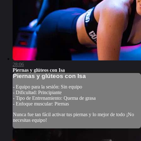
28:06
Piernas y glúteos con Isa
Piernas y glúteos con Isa
- Equipo para la sesión: Sin equipo
- Dificultad: Principiante
- Tipo de Entrenamiento: Quema de grasa
- Enfoque muscular: Piernas
Nunca fue tan fácil activar tus piernas y lo mejor de todo ¡No
necesitas equipo!