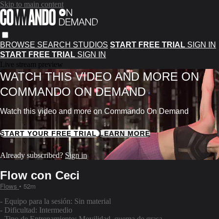
Skip to main content
BROWSE
SEARCH
STUDIOS
START FREE TRIAL
SIGN IN
START FREE TRIAL
SIGN IN
Live stream preview
WATCH THIS VIDEO AND MORE ON
COMMANDO ON DEMAND
Watch this video and more on Commando On Demand
START YOUR FREE TRIAL
LEARN MORE
Already subscribed?
Sign in
Flow con Ceci
Flows
• 52m
- Equipo para la sesión: Sin material
- Dificultad: Intermedio
- Tipo de Entrenamiento: Movilidad, quema de grasa