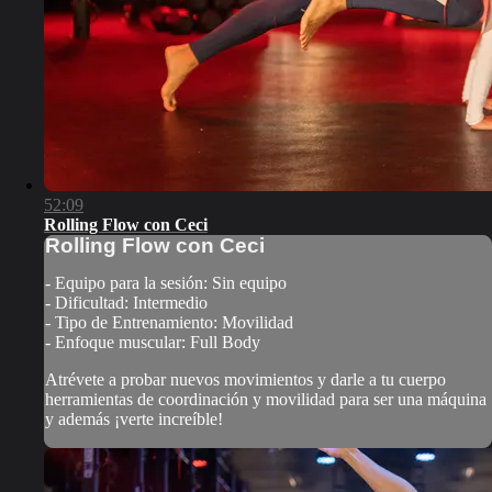
52:09
Rolling Flow con Ceci
Rolling Flow con Ceci
- Equipo para la sesión: Sin equipo
- Dificultad: Intermedio
- Tipo de Entrenamiento: Movilidad
- Enfoque muscular: Full Body
Atrévete a probar nuevos movimientos y darle a tu cuerpo
herramientas de coordinación y movilidad para ser una máquina
y además ¡verte increíble!