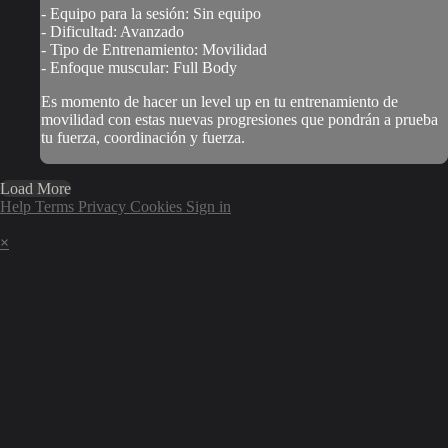
- Equipo para la sesión: Sin equipo
- Dificultad: Avanzado
- Tipo de Entrenamiento: Movilidad
- Enfoque muscular: Full Body
Es momento de hacer un level up en tu entrenamiento de
movilidad con estas nuevas progresiones que pondrán a prueba
tu fuerza, coordinación y fuerza.
Load More
Help
Terms
Privacy
Cookies
Sign in
×