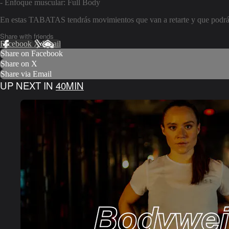
- Enfoque muscular: Full Body
En estas TABATAS tendrás movimientos que van a retarte y que podrás 
Share with friends
Facebook
X
Email
Share on Facebook
Share on X
Share via Email
UP NEXT IN
40MIN