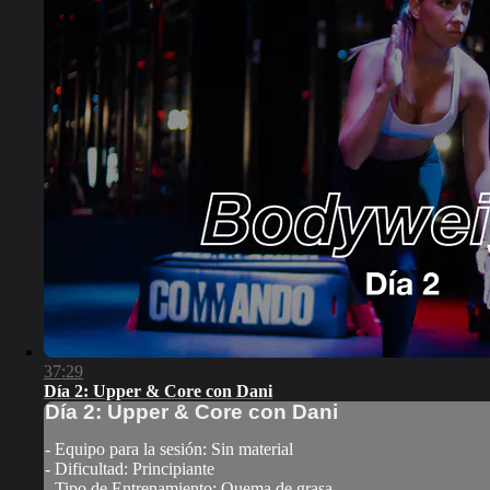
37:29
Día 2: Upper & Core con Dani
Día 2: Upper & Core con Dani
- Equipo para la sesión: Sin material
- Dificultad: Principiante
- Tipo de Entrenamiento: Quema de grasa