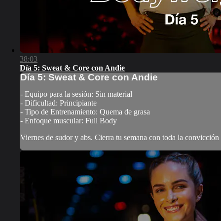
38:03
Día 5: Sweat & Core con Andie
Día 5: Sweat & Core con Andie
- Equipo para la sesión: Sin material
- Dificultad: Principiante
- Tipo de Entrenamiento: Quema de grasa
- Enfoque muscular: Full Body
Viernes de sudor y abs. Cierra tu semana con toda la convicción