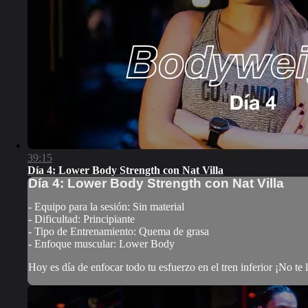
39:15
Día 4: Lower Body Strength con Nat Villa
Día 4: Lower Body Strength con Nat Villa
- Equipo para la sesión: Sin material
- Dificultad: Principiante
- Tipo de Entrenamiento: Quema de grasa
- Enfoque muscular: Lower Body
Hoy es día de enfocar todo tu esfuerzo en el tren inferior ¡No te