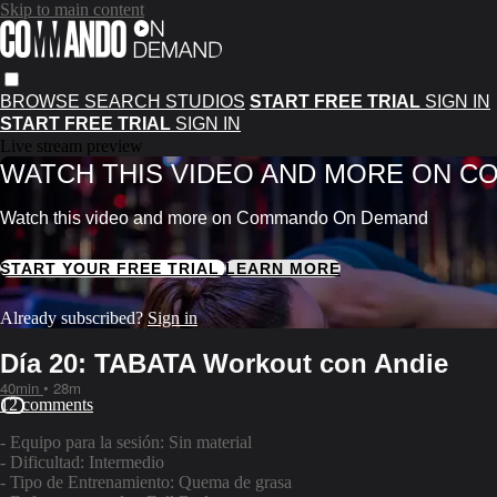
Skip to main content
BROWSE
SEARCH
STUDIOS
START FREE TRIAL
SIGN IN
START FREE TRIAL
SIGN IN
Live stream preview
WATCH THIS VIDEO AND MORE ON 
Watch this video and more on Commando On Demand
START YOUR FREE TRIAL
LEARN MORE
Already subscribed?
Sign in
Día 20: TABATA Workout con Andie
40min
• 28m
12 comments
- Equipo para la sesión: Sin material
- Dificultad: Intermedio
- Tipo de Entrenamiento: Quema de grasa