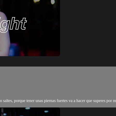
 lo saltes, porque tener unas piernas fuertes va a hacer que superes po