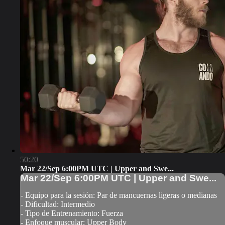
50:20
Mar 22/Sep 6:00PM UTC | Upper and Swe...
Mar 22/Sep 6:00PM UTC | Upper and Swe...
- Equipo para la sesión: Par de mancuernas ligeras o medianas
- Dificultad: Intermedio
- Tipo de Entrenamiento: Fuerza
- Enfoque muscular: Upper Body