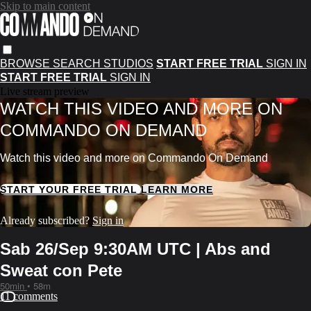
Skip to main content
BROWSE
SEARCH
STUDIOS
START FREE TRIAL
SIGN IN
START FREE TRIAL
SIGN IN
Live stream preview
WATCH THIS VIDEO AND MORE ON
COMMANDO ON DEMAND
Watch this video and more on Commando On Demand
START YOUR FREE TRIAL
LEARN MORE
Already subscribed?
Sign in
Sab 26/Sep 9:30AM UTC | Abs and
Sweat con Pete
50min
• 58m
11 comments