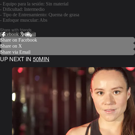
- Equipo para la sesión: Sin material
- Dificultad: Intermedio
- Tipo de Entrenamiento: Quema de grasa
- Enfoque muscular: Abs
Share with friends
Facebook
X
Email
Share on Facebook
Share on X
Share via Email
UP NEXT IN
50MIN