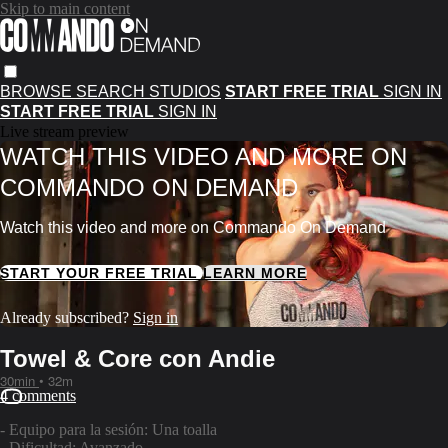
Skip to main content
BROWSE
SEARCH
STUDIOS
START FREE TRIAL
SIGN IN
START FREE TRIAL
SIGN IN
Live stream preview
WATCH THIS VIDEO AND MORE ON
COMMANDO ON DEMAND
Watch this video and more on Commando On Demand
START YOUR FREE TRIAL
LEARN MORE
Already subscribed?
Sign in
Towel & Core con Andie
30min
• 32m
4 comments
- Equipo para la sesión: Una toalla
- Dificultad: Avanzado