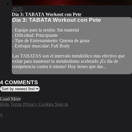
28:55
Día 3: TABATA Workout con Pete
Día 3: TABATA Workout con Pete
- Equipo para la sesión: Sin material
- Dificultad: Principiante
- Tipo de Entrenamiento: Quema de grasa
- Enfoque muscular: Full Body
Las TABATAS son el intervalo metabólico mas efectivo que
existe para mantener tu metabolismo acelerado ¡Es día de
competencia contra ti mismo! Hoy tienes que dar...
4
COMMENTS
Load More
Help
Terms
Privacy
Cookies
Sign in
×