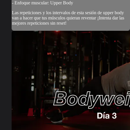
- Enfoque muscular: Upper Body
Las repeticiones y los intervalos de esta sesión de upper body
van a hacer que tus músculos quieran reventar ¡Intenta dar las
mejores repeticiones sin reset!