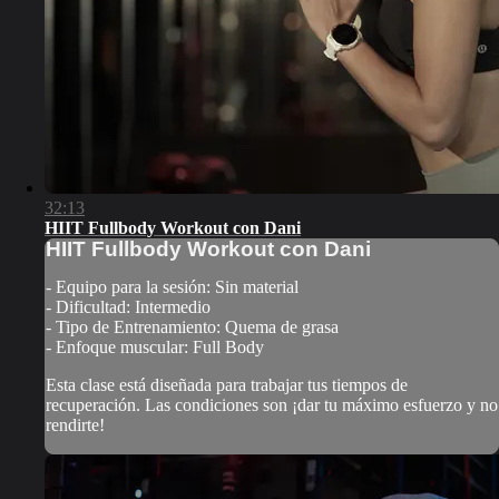
32:13
HIIT Fullbody Workout con Dani
HIIT Fullbody Workout con Dani
- Equipo para la sesión: Sin material
- Dificultad: Intermedio
- Tipo de Entrenamiento: Quema de grasa
- Enfoque muscular: Full Body
Esta clase está diseñada para trabajar tus tiempos de
recuperación. Las condiciones son ¡dar tu máximo esfuerzo y no
rendirte!