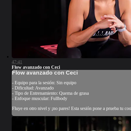
47:41
Flow avanzado con Ceci
Flow avanzado con Ceci
- Equipo para la sesión: Sin equipo
- Dificultad: Avanzado
- Tipo de Entrenamiento: Quema de grasa
- Enfoque muscular: Fullbody
Fluye en otro nivel y ¡no pares! Esta sesión pone a prueba tu co