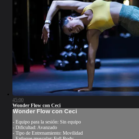
45:00
Wonder Flow con Ceci
Wonder Flow con Ceci
- Equipo para la sesión: Sin equipo
- Dificultad: Avanzado
- Tipo de Entrenamiento: Movilidad
- Enfoque muscular: Full Body