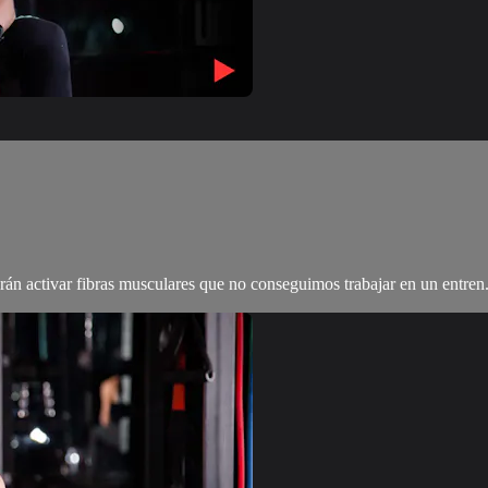
án activar fibras musculares que no conseguimos trabajar en un entren.