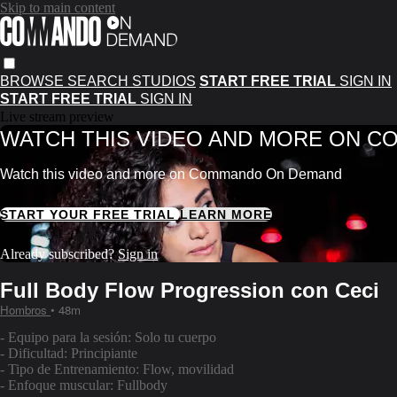
Skip to main content
BROWSE
SEARCH
STUDIOS
START FREE TRIAL
SIGN IN
START FREE TRIAL
SIGN IN
Live stream preview
WATCH THIS VIDEO AND MORE ON 
Watch this video and more on Commando On Demand
START YOUR FREE TRIAL
LEARN MORE
Already subscribed?
Sign in
Full Body Flow Progression con Ceci
Hombros
• 48m
- Equipo para la sesión: Solo tu cuerpo
- Dificultad: Principiante
- Tipo de Entrenamiento: Flow, movilidad
- Enfoque muscular: Fullbody