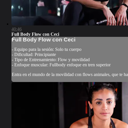
40:46
Full Body Flow con Ceci
Full Body Flow con Ceci
- Equipo para la sesión: Solo tu cuerpo
- Dificultad: Principiante
- Tipo de Entrenamiento: Flow y movilidad
- Enfoque muscular: Fullbody enfoque en tren superior
Entra en el mundo de la movilidad con flows animales, que te har