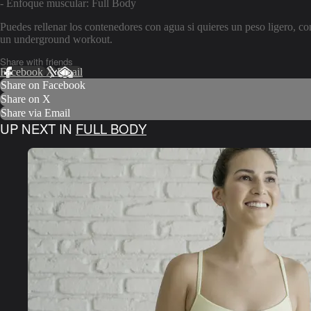
- Enfoque muscular: Full Body
Puedes rellenar los contenedores con agua si quieres un peso ligero, co
un underground workout.
Share with friends
Facebook
X
Email
Share on Facebook
Share on X
Share via Email
UP NEXT IN
FULL BODY