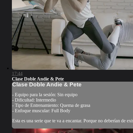
17:44
Clase Doble Andie & Pete
Clase Doble Andie & Pete
- Equipo para la sesión: Sin equipo
- Dificultad: Intermedio
- Tipo de Entrenamiento: Quema de grasa
- Enfoque muscular: Full Body
Esta es una serie que te va a encantar. Porque no deberían de exis