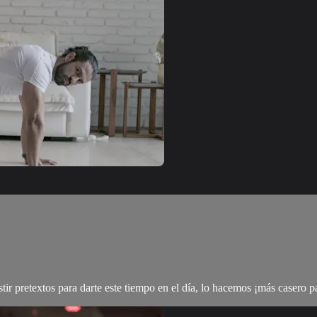
tir pretextos para darte este tiempo en el día, lo hacemos ¡más casero pa