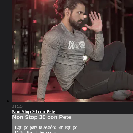
31:55
Non Stop 30 con Pete
Non Stop 30 con Pete
- Equipo para la sesión: Sin equipo
- Dificultad: Intermedio