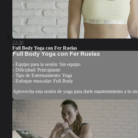
23:30
Full Body Yoga con Fer Ruelas
Full Body Yoga con Fer Ruelas
- Equipo para la sesión: Sin equipo
- Dificultad: Principiante
- Tipo de Entrenamiento: Yoga
- Enfoque muscular: Full Body
Aprovecha esta sesión de yoga para darle mantenimiento a tu mov