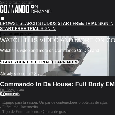
Skip to main content
BROWSE
SEARCH
STUDIOS
START FREE TRIAL
SIGN IN
START FREE TRIAL
SIGN IN
Live stream preview
WATCH THIS VIDEO AND MORE ON 
Watch this video and more on Commando On Demand
START YOUR FREE TRIAL
LEARN MORE
Already subscribed?
Sign in
Commando In Da House: Full Body E
Full Body
• 34m
3 comments
- Equipo para la sesión: Un par de contenedores o botellas de agua
- Dificultad: Intermedio
- Tipo de Entrenamiento: Quema de grasa