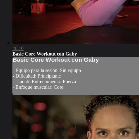
46:10
Basic Core Workout con Gaby
Basic Core Workout con Gaby
- Equipo para la sesión: Sin equipo
- Dificultad: Principiante
- Tipo de Entrenamiento: Fuerza
- Enfoque muscular: Core