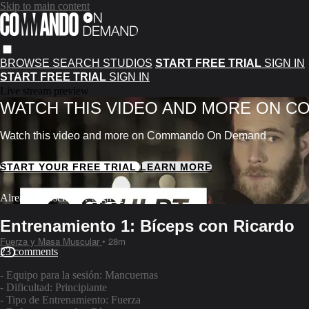
Skip to main content
BROWSE
SEARCH
STUDIOS
START FREE TRIAL
SIGN IN
START FREE TRIAL
SIGN IN
Live stream preview
WATCH THIS VIDEO AND MORE ON 
Watch this video and more on Commando On Demand
START YOUR FREE TRIAL
LEARN MORE
Already subscribed?
Sign in
Entrenamiento 1: Bíceps con Ricardo
Fuerza y Masa Muscular
• 28m
23 comments
- Equipo para la sesión: Mancuernas
- Dificultad: Principiante
- Tipo de Entrenamiento: Fuerza