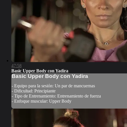
47:58
Basic Upper Body con Yadira
Basic Upper Body con Yadira
- Equipo para la sesión: Un par de mancuernas
- Dificultad: Principiante
- Tipo de Entrenamiento: Entrenamiento de fuerza
- Enfoque muscular: Upper Body