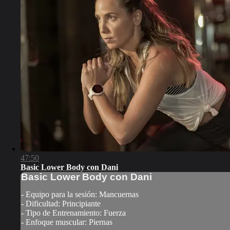
47:50
Basic Lower Body con Dani
Basic Lower Body con Dani
- Equipo para la sesión: Mancuernas
- Dificultad: Principiante
- Tipo de Entrenamiento: Fuerza
- Enfoque muscular: Piernas