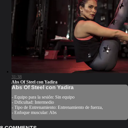
31:38
Abs Of Steel con Yadira
Abs Of Steel con Yadira
- Equipo para la sesión: Sin equipo
- Dificultad: Intermedio
- Tipo de Entrenamiento: Entrenamiento de fuerza,
- Enfoque muscular: Abs
8
COMMENTS