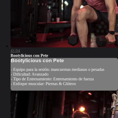
41:04
Bootylicious con Pete
Bootylicious con Pete
- Equipo para la sesión: mancuernas medianas o pesadas
- Dificultad: Avanzado
- Tipo de Entrenamiento: Entrenamiento de fuerza
- Enfoque muscular: Piernas & Glúteos