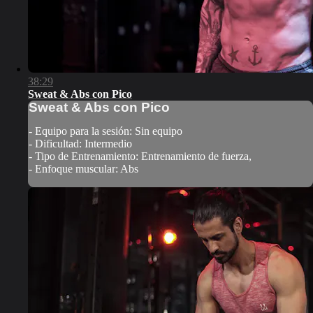
38:29
Sweat & Abs con Pico
Sweat & Abs con Pico
- Equipo para la sesión: Sin equipo
- Dificultad: Intermedio
- Tipo de Entrenamiento: Entrenamiento de fuerza,
- Enfoque muscular: Abs