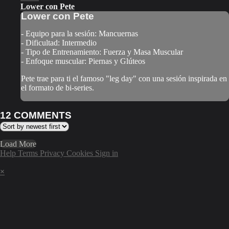
Lower con Pete
Lower con Pete
- Equipo para la sesión: Mancuernas
- Dificultad: Intermedio
- Tipo de Entrenamiento: Fuerza y Masa Muscular
- Enfoque muscular: Piernas y Glúteos
Pete trae para ti el famoso "leg day" con una sesión inspirada en
el formato de bi-series.
12
COMMENTS
Load More
Help
Terms
Privacy
Cookies
Sign in
×