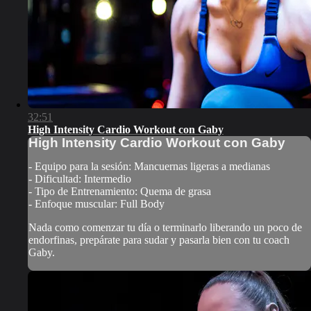
32:51
High Intensity Cardio Workout con Gaby
High Intensity Cardio Workout con Gaby
- Equipo para la sesión: Mancuernas ligeras a medianas
- Dificultad: Intermedio
- Tipo de Entrenamiento: Quema de grasa
- Enfoque muscular: Full Body
Nada como comenzar tu día o terminarlo liberando un poco de
endorfinas, prepárate para sudar y pasarla bien con tu coach
Gaby.