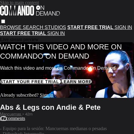
Skip to main content
BROWSE
SEARCH
STUDIOS
START FREE TRIAL
SIGN IN
START FREE TRIAL
SIGN IN
Live stream preview
WATCH THIS VIDEO AND MORE ON
COMMANDO ON DEMAND
Watch this video and more on Commando On Demand
START YOUR FREE TRIAL
LEARN MORE
Already subscribed?
Sign in
Abs & Legs con Andie & Pete
Mancuernas
• 42m
12 comments
- Equipo para la sesión: Mancuernas medianas o pesadas
- Dificultad: Intermedio