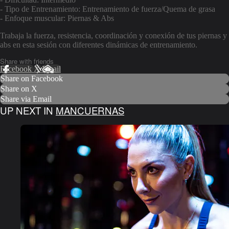
- Tipo de Entrenamiento: Entrenamiento de fuerza/Quema de grasa
- Enfoque muscular: Piernas & Abs
Trabaja la fuerza, resistencia, coordinación y conexión de tus piernas y
abs en esta sesión con diferentes dinámicas de entrenamiento.
Share with friends
Facebook
X
Email
Share on Facebook
Share on X
Share via Email
UP NEXT IN
MANCUERNAS