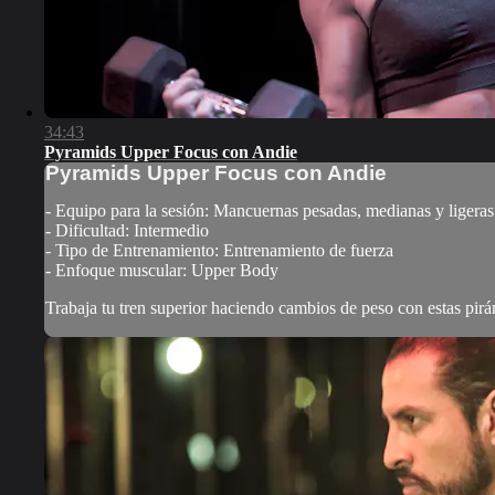
34:43
Pyramids Upper Focus con Andie
Pyramids Upper Focus con Andie
- Equipo para la sesión: Mancuernas pesadas, medianas y ligeras
- Dificultad: Intermedio
- Tipo de Entrenamiento: Entrenamiento de fuerza
- Enfoque muscular: Upper Body
Trabaja tu tren superior haciendo cambios de peso con estas pirá