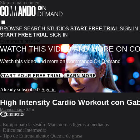
Skip to main content
BROWSE
SEARCH
STUDIOS
START FREE TRIAL
SIGN IN
START FREE TRIAL
SIGN IN
Live stream preview
WATCH THIS VIDEO AND MORE ON 
Watch this video and more on Commando On Demand
START YOUR FREE TRIAL
LEARN MORE
Already subscribed?
Sign in
High Intensity Cardio Workout con Ga
Mancuernas
• 32m
6 comments
- Equipo para la sesión: Mancuernas ligeras a medianas
- Dificultad: Intermedio
- Tipo de Entrenamiento: Quema de grasa