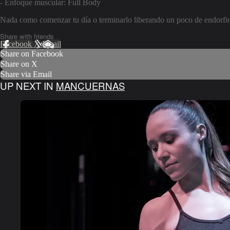
- Enfoque muscular: Full Body
Nada como comenzar tu día o terminarlo liberando un poco de endorfina
Share with friends
Facebook
X
Email
Share on Facebook
Share on X
Share via Email
UP NEXT IN
MANCUERNAS