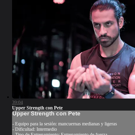
39:04
Upper Strength con Pete
Upper Strength con Pete
- Equipo para la sesión: mancuernas medianas y ligeras
- Dificultad: Intermedio
- Tipo de Entrenamiento: Entrenamiento de fuerza