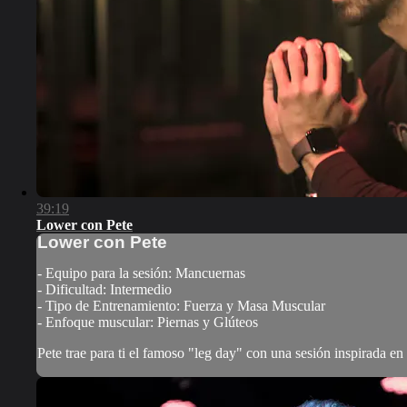
39:19
Lower con Pete
Lower con Pete
- Equipo para la sesión: Mancuernas
- Dificultad: Intermedio
- Tipo de Entrenamiento: Fuerza y Masa Muscular
- Enfoque muscular: Piernas y Glúteos
Pete trae para ti el famoso "leg day" con una sesión inspirada en 