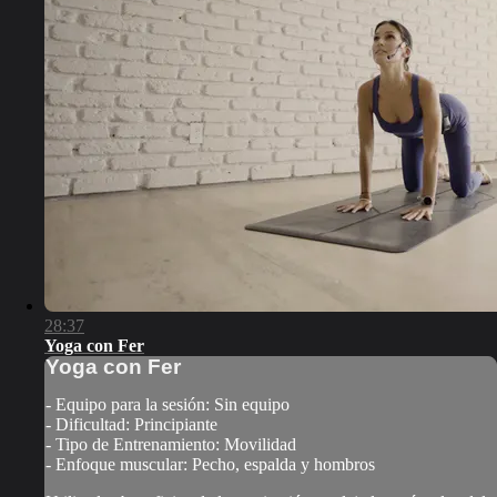
28:37
Yoga con Fer
Yoga con Fer
- Equipo para la sesión: Sin equipo
- Dificultad: Principiante
- Tipo de Entrenamiento: Movilidad
- Enfoque muscular: Pecho, espalda y hombros