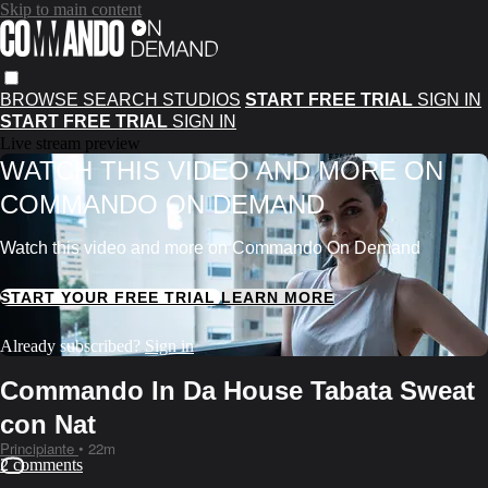
Skip to main content
BROWSE
SEARCH
STUDIOS
START FREE TRIAL
SIGN IN
START FREE TRIAL
SIGN IN
Live stream preview
WATCH THIS VIDEO AND MORE ON
COMMANDO ON DEMAND
Watch this video and more on Commando On Demand
START YOUR FREE TRIAL
LEARN MORE
Already subscribed?
Sign in
Commando In Da House Tabata Sweat
con Nat
Principiante
• 22m
2 comments