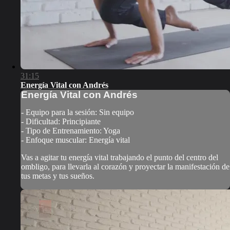
31:15
Energía Vital con Andrés
Energía Vital con Andrés
- Equipo para la sesión: Sin equipo
- Dificultad: Principiante
- Tipo de Entrenamiento: Yoga
- Enfoque muscular: Energía vital
Vas a agitar tu energía vital trabajando el punto del centro del
ombligo, para llevarla al corazón y proyectar la manifestación de
tus metas y tus sueños.