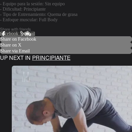
- Equipo para la sesión: Sin equipo
- Dificultad: Principiante
- Tipo de Entrenamiento: Quema de grasa
- Enfoque muscular: Full Body
Share with friends
Facebook
X
Email
Share on Facebook
Share on X
Share via Email
UP NEXT IN
PRINCIPIANTE