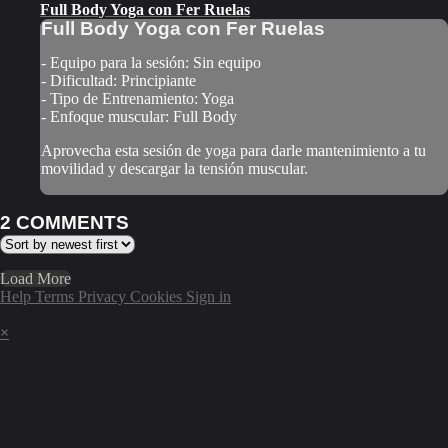
Full Body Yoga con Fer Ruelas
Full Body Yoga con Fer Ruelas
- Equipo para la sesión: Sin equipo
- Dificultad: Principiante
- Tipo de Entrenamiento: Yoga
- Enfoque muscular: Full Body
Aprovecha esta sesión de yoga para darle mantenimiento a tu
movilidad y descargar la tensión muscular.
2
COMMENTS
Load More
Help
Terms
Privacy
Cookies
Sign in
×