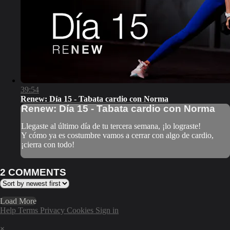
39:54
Renew: Día 15 - Tabata cardio con Norma
Renew: Día 15 - Tabata cardio con Norma
Llegaste al último día de tu tercera semana, ¡lo lograste!
Y cómo ya es costumbre vamos a cerrar con algo de cardio,
¡cierra con todo!
2
COMMENTS
Load More
Help
Terms
Privacy
Cookies
Sign in
×