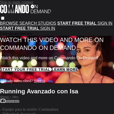
Skip to main content
BROWSE
SEARCH
STUDIOS
START FREE TRIAL
SIGN IN
START FREE TRIAL
SIGN IN
Live stream preview
WATCH THIS VIDEO AND MORE ON
COMMANDO ON DEMAND
Watch this video and more on Commando On Demand
START YOUR FREE TRIAL
LEARN MORE
Already subscribed?
Sign in
Running Avanzado con Isa
30min
• 28m
2 comments
- Equipo para la sesión: Caminadora
- Dificultad: Avanzado