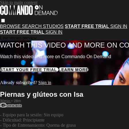
Skip to main content
BROWSE
SEARCH
STUDIOS
START FREE TRIAL
SIGN IN
START FREE TRIAL
SIGN IN
Live stream preview
WATCH THIS VIDEO AND MORE ON 
Watch this video and more on Commando On Demand
START YOUR FREE TRIAL
LEARN MORE
Already subscribed?
Sign in
Piernas y glúteos con Isa
30min
• 28m
5 comments
- Equipo para la sesión: Sin equipo
- Dificultad: Principiante
- Tipo de Entrenamiento: Quema de grasa