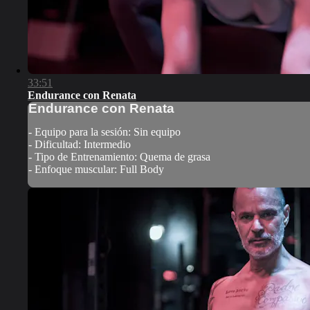
33:51
Endurance con Renata
Endurance con Renata
- Equipo para la sesión: Sin equipo
- Dificultad: Intermedio
- Tipo de Entrenamiento: Quema de grasa
- Enfoque muscular: Full Body