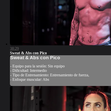
38:29
Sweat & Abs con Pico
Sweat & Abs con Pico
- Equipo para la sesión: Sin equipo
- Dificultad: Intermedio
- Tipo de Entrenamiento: Entrenamiento de fuerza,
- Enfoque muscular: Abs