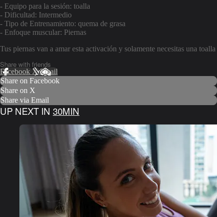
- Equipo para la sesión: toalla
- Dificultad: Intermedio
- Tipo de Entrenamiento: quema de grasa
- Enfoque muscular: Piernas
Tus piernas van a amar esta activación y solamente necesitas una toalla
Share with friends
Facebook
X
Email
Share on Facebook
Share on X
Share via Email
UP NEXT IN
30MIN