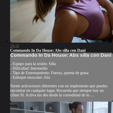
28:10
Commando In Da House: Abs silla con Dani
Commando In Da House: Abs silla con Dani
- Equipo para la sesión: Silla
- Dificultad: Intermedio
- Tipo de Entrenamiento: Fuerza, quema de grasa
- Enfoque muscular: Abs
Siente activaciones diferentes con un implemento que puedes
encontrar en cualquier lugar. Recuerda que siempre hay un
cómo SI. Activa tus abs desde la comodidad de tu ...