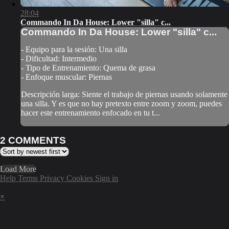
28:04
Commando In Da House: Lower "silla" c...
Commando In Da House: Lower "silla" c...
- Equipo para la sesión: Una silla
- Dificultad: Intermedio
- Tipo de Entrenamiento: Quema de grasa
- Enfoque muscular: Piernas
Descripción larga: Siente el trabajo de piernas usando solamente
una silla. Y es que no hay pretexto entre zoom y zoom, puedes
hacer este entrenamiento enfocado en tu t...
2
COMMENTS
Load More
Help
Terms
Privacy
Cookies
Sign in
×