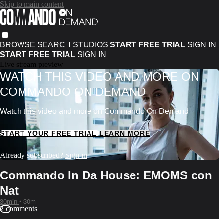
Skip to main content
BROWSE
SEARCH
STUDIOS
START FREE TRIAL
SIGN IN
START FREE TRIAL
SIGN IN
Live stream preview
WATCH THIS VIDEO AND MORE ON
COMMANDO ON DEMAND
Watch this video and more on Commando On Demand
START YOUR FREE TRIAL
LEARN MORE
Already subscribed?
Sign in
Commando In Da House: EMOMS con
Nat
30min
• 30m
2 comments