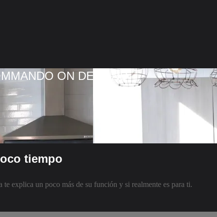
COMMANDO ON DEMAND
poco tiempo
 te explica un poco más de su función y si realmente es para ti.