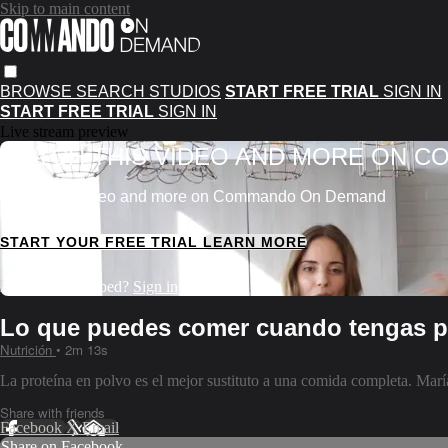
Skip to main content
BROWSE
SEARCH
STUDIOS
START FREE TRIAL
SIGN IN
START FREE TRIAL
SIGN IN
Live stream preview
WATCH THIS VIDEO AND MORE ON 
Watch this video and more on Commando On Demand
START YOUR FREE TRIAL
LEARN MORE
Already subscribed?
Sign in
Lo que puedes comer cuando tengas 
Nutrición
• 2m 13s
La proteína en polvo es el mejor sustituto a una comida completa. María
Share with friends
Facebook
X
Email
Share on Facebook