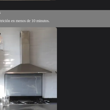
s
utrición en menos de 10 minutos.