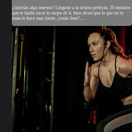
¿Querías algo intenso? Llegaste a la sesión perfecta, 20 minutos
que te harán sacar lo mejor de ti, bien dicen que lo que no te
mata te hace mas fuerte, ¿estás listo? ...