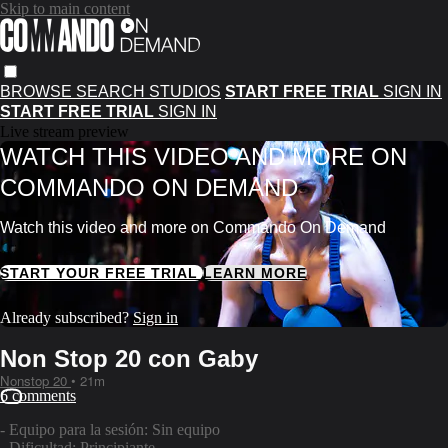
Skip to main content
BROWSE
SEARCH
STUDIOS
START FREE TRIAL
SIGN IN
START FREE TRIAL
SIGN IN
Live stream preview
WATCH THIS VIDEO AND MORE ON
COMMANDO ON DEMAND
Watch this video and more on Commando On Demand
START YOUR FREE TRIAL
LEARN MORE
Already subscribed?
Sign in
Non Stop 20 con Gaby
Nonstop 20
• 21m
6 comments
- Equipo para la sesión: Sin equipo
- Dificultad: Principiante