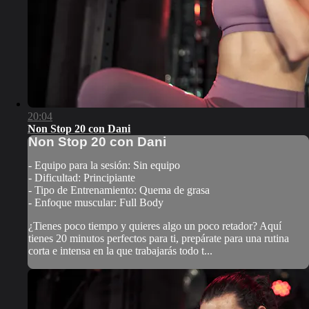
20:04
Non Stop 20 con Dani
Non Stop 20 con Dani
- Equipo para la sesión: Sin equipo
- Dificultad: Principiante
- Tipo de Entrenamiento: Quema de grasa
- Enfoque muscular: Full Body
¿Tienes poco tiempo y quieres algo un poco retador? Aquí
tienes 20 minutos perfectos para ti, prepárate para una rutina
corta e intensa en la que trabajarás todo t...