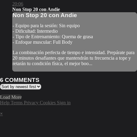
20:06
Non Stop 20 con Andie
Non Stop 20 con Andie
- Equipo para la sesión: Sin equipo
- Dificultad: Intermedio
- Tipo de Entrenamiento: Quema de grasa
- Enfoque muscular: Full Body
La combinación perfecta de tiempo e intensidad. Prepárate para
20 minutos desafiantes que mantendrán tu frecuencia a tope y
retarán tu condición física, el mejor boo...
6
COMMENTS
Load More
Help
Terms
Privacy
Cookies
Sign in
×