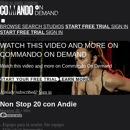
Skip to main content
BROWSE
SEARCH
STUDIOS
START FREE TRIAL
SIGN IN
START FREE TRIAL
SIGN IN
Live stream preview
WATCH THIS VIDEO AND MORE ON
COMMANDO ON DEMAND
Watch this video and more on Commando On Demand
START YOUR FREE TRIAL
LEARN MORE
Already subscribed?
Sign in
Non Stop 20 con Andie
Nonstop 20
• 20m
8 comments
- Equipo para la sesión: Sin equipo
- Dificultad: Intermedio