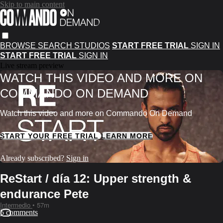
Skip to main content
BROWSE
SEARCH
STUDIOS
START FREE TRIAL
SIGN IN
START FREE TRIAL
SIGN IN
Live stream preview
WATCH THIS VIDEO AND MORE ON
COMMANDO ON DEMAND
Watch this video and more on Commando On Demand
START YOUR FREE TRIAL
LEARN MORE
Already subscribed?
Sign in
ReStart / día 12: Upper strength &
endurance Pete
Intermedio
• 57m
5 comments