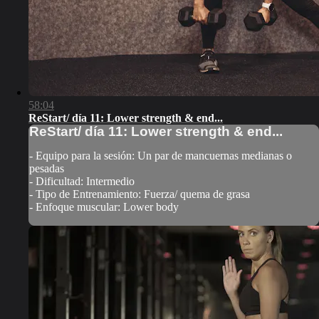
58:04
ReStart/ día 11: Lower strength & end...
ReStart/ día 11: Lower strength & end...
- Equipo para la sesión: Un par de mancuernas medianas o
pesadas
- Dificultad: Intermedio
- Tipo de Entrenamiento: Fuerza/ quema de grasa
- Enfoque muscular: Lower body