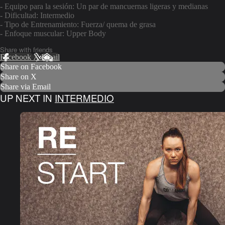
- Equipo para la sesión: Un par de mancuernas ligeras y medianas
- Dificultad: Intermedio
- Tipo de Entrenamiento: Fuerza/ quema de grasa
- Enfoque muscular: Upper Body
Share with friends
Facebook
X
Email
Share on Facebook
Share on X
Share via Email
UP NEXT IN
INTERMEDIO