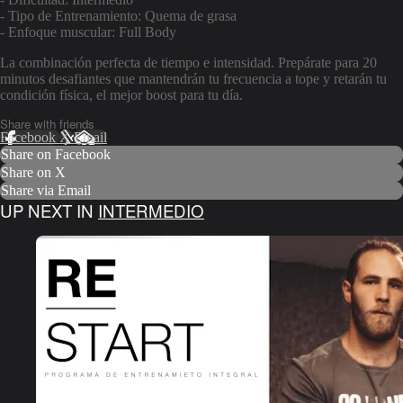
- Tipo de Entrenamiento: Quema de grasa
- Enfoque muscular: Full Body
La combinación perfecta de tiempo e intensidad. Prepárate para 20
minutos desafiantes que mantendrán tu frecuencia a tope y retarán tu
condición física, el mejor boost para tu día.
Share with friends
Facebook
X
Email
Share on Facebook
Share on X
Share via Email
UP NEXT IN
INTERMEDIO