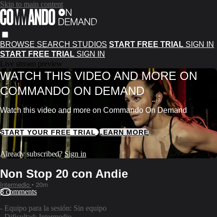
Skip to main content
BROWSE
SEARCH
STUDIOS
START FREE TRIAL
SIGN IN
START FREE TRIAL
SIGN IN
Live stream preview
WATCH THIS VIDEO AND MORE ON
COMMANDO ON DEMAND
Watch this video and more on Commando On Demand
START YOUR FREE TRIAL
LEARN MORE
Already subscribed?
Sign in
Non Stop 20 con Andie
Intermedio
• 20m
8 comments
- Equipo para la sesión: Sin equipo
- Dificultad: Intermedio