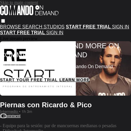
Skip to main content
BROWSE
SEARCH
STUDIOS
START FREE TRIAL
SIGN IN
START FREE TRIAL
SIGN IN
Live stream preview
WATCH THIS VIDEO AND MORE ON
COMMANDO ON DEMAND
Watch this video and more on Commando On Demand
START YOUR FREE TRIAL
LEARN MORE
Already subscribed?
Sign in
Piernas con Ricardo & Pico
Intermedio
• 1h 3m
1 comment
- Equipo para la sesión: par de mancuernas medianas o pesadas
- Dificultad: Intermedio