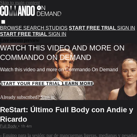
Skip to main content
BROWSE
SEARCH
STUDIOS
START FREE TRIAL
SIGN IN
START FREE TRIAL
SIGN IN
Live stream preview
WATCH THIS VIDEO AND MORE ON
COMMANDO ON DEMAND
Watch this video and more on Commando On Demand
START YOUR FREE TRIAL
LEARN MORE
Already subscribed?
Sign in
ReStart: Último Full Body con Andie y
Ricardo
Full Body
• 1h 4m
- Equipo para la sesión: par de mancuernas ligeras, medianas y pesadas