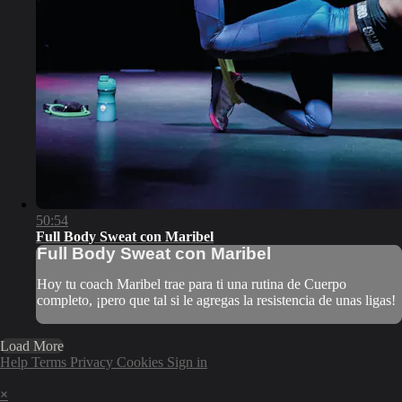
50:54
Full Body Sweat con Maribel
Full Body Sweat con Maribel
Hoy tu coach Maribel trae para ti una rutina de Cuerpo
completo, ¡pero que tal si le agregas la resistencia de unas ligas!
Load More
Help
Terms
Privacy
Cookies
Sign in
×