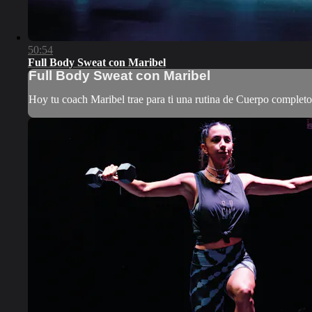
50:54
Full Body Sweat con Maribel
Full Body Sweat con Maribel
Hoy tu coach Maribel trae para ti una rutina de Cuerpo completo, ¡