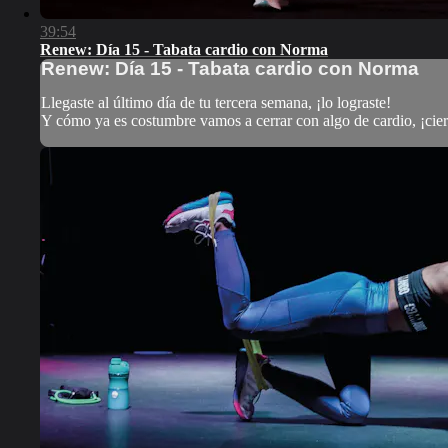
39:54
Renew: Día 15 - Tabata cardio con Norma
Renew: Día 15 - Tabata cardio con Norma
Llegaste al último día de tu tercera semana, ¡lo lograste!
Y cómo ya es costumbre vamos a cerrar con algo de cardio, ¡cier