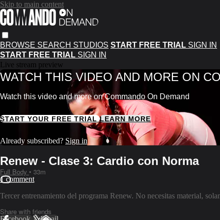
Skip to main content
BROWSE
SEARCH
STUDIOS
START FREE TRIAL
SIGN IN
START FREE TRIAL
SIGN IN
Live stream preview
WATCH THIS VIDEO AND MORE ON 
Watch this video and more on Commando On Demand
START YOUR FREE TRIAL
LEARN MORE
Already subscribed?
Sign in
Renew - Clase 3: Cardio con Norma
Full Body
• 33m
1 comment
Tercer entrenamiento del programa Renew. No necesitas material, solam
Share with friends
Facebook
X
Email