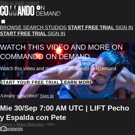
Skip to main content
BROWSE
SEARCH
STUDIOS
START FREE TRIAL
SIGN IN
START FREE TRIAL
SIGN IN
Live stream preview
WATCH THIS VIDEO AND MORE ON
COMMANDO ON DEMAND
Watch this video and more on Commando On Demand
START YOUR FREE TRIAL
LEARN MORE
Already subscribed?
Sign in
Mie 30/Sep 7:00 AM UTC | LIFT Pecho
y Espalda con Pete
Fuerza y Masa Muscular
• 58m
6 comments