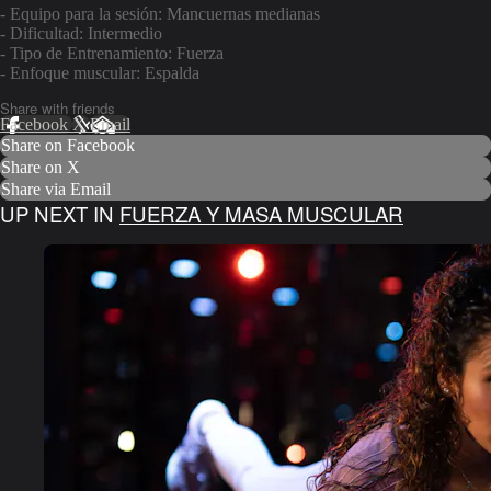
- Equipo para la sesión: Mancuernas medianas
- Dificultad: Intermedio
- Tipo de Entrenamiento: Fuerza
- Enfoque muscular: Espalda
Share with friends
Facebook
X
Email
Share on Facebook
Share on X
Share via Email
UP NEXT IN
FUERZA Y MASA MUSCULAR