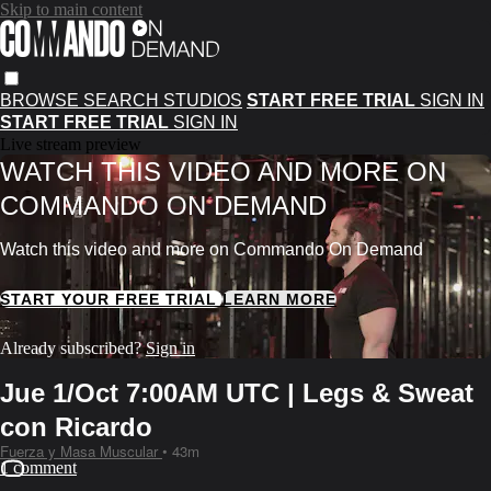
Skip to main content
BROWSE
SEARCH
STUDIOS
START FREE TRIAL
SIGN IN
START FREE TRIAL
SIGN IN
Live stream preview
WATCH THIS VIDEO AND MORE ON
COMMANDO ON DEMAND
Watch this video and more on Commando On Demand
START YOUR FREE TRIAL
LEARN MORE
Already subscribed?
Sign in
Jue 1/Oct 7:00AM UTC | Legs & Sweat
con Ricardo
Fuerza y Masa Muscular
• 43m
1 comment