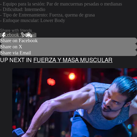
- Equipo para la sesión: Par de mancuernas pesadas o medianas
- Dificultad: Intermedio
- Tipo de Entrenamiento: Fuerza, quema de grasa
- Enfoque muscular: Lower Body
Share with friends
Facebook
X
Email
Share on Facebook
Share on X
Share via Email
UP NEXT IN
FUERZA Y MASA MUSCULAR