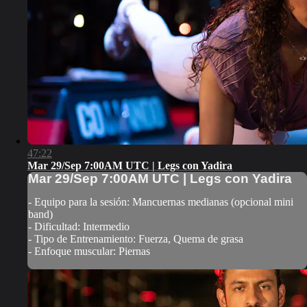
47:22
Mar 29/Sep 7:00AM UTC | Legs con Yadira
Mar 29/Sep 7:00AM UTC | Legs con Yadira
- Equipo para la sesión: Mancuernas medianas (opcional mini
band)
- Dificultad: Intermedio
- Tipo de Entrenamiento: Fuerza, Quema de grasa
- Enfoque muscular: Piernas