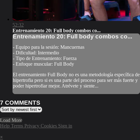
52:32
Entrenamiento 20: Full body combos co...
Entrenamiento 20: Full body combos co...
- Equipo para la sesión: Mancuernas
- Dificultad: Intermedio
- Tipo de Entrenamiento: Fuerza
- Enfoque muscular: Full Body
El entrenamiento Full Body no es una metodología específica de
hipertrofia pero si es una parte del proceso para ser más fuerte y
poder hipertrofiar mejor. Atrévete y siente...
7
COMMENTS
Load More
Help
Terms
Privacy
Cookies
Sign in
×