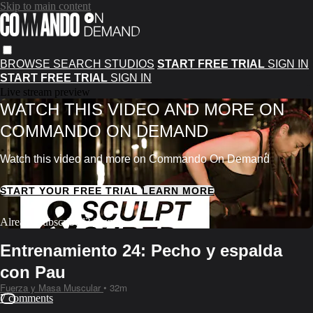
Skip to main content
BROWSE
SEARCH
STUDIOS
START FREE TRIAL
SIGN IN
START FREE TRIAL
SIGN IN
Live stream preview
WATCH THIS VIDEO AND MORE ON
COMMANDO ON DEMAND
Watch this video and more on Commando On Demand
START YOUR FREE TRIAL
LEARN MORE
Already subscribed?
Sign in
Entrenamiento 24: Pecho y espalda
con Pau
Fuerza y Masa Muscular
• 32m
7 comments