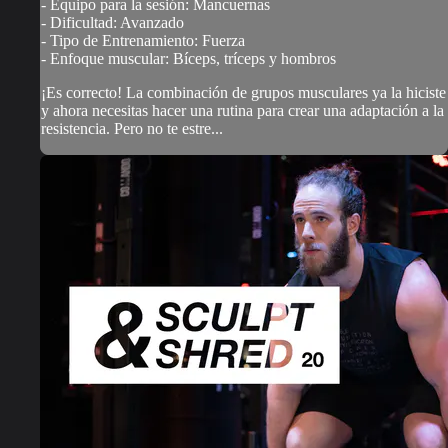
- Equipo para la sesión: Mancuernas
- Dificultad: Avanzado
- Tipo de Entrenamiento: Fuerza
- Enfoque muscular: Bíceps, tríceps y hombros
¡Es correcto! La combinación de grupos musculares ya la hiciste
y ahora necesitas hacer una rutina para crear una adaptación a la
resistencia. Pero no te estre...