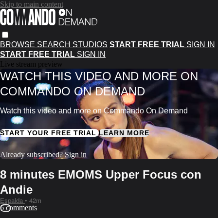
Skip to main content
BROWSE
SEARCH
STUDIOS
START FREE TRIAL
SIGN IN
START FREE TRIAL
SIGN IN
Live stream preview
WATCH THIS VIDEO AND MORE ON
COMMANDO ON DEMAND
Watch this video and more on Commando On Demand
START YOUR FREE TRIAL
LEARN MORE
Already subscribed?
Sign in
8 minutes EMOMS Upper Focus con
Andie
Espalda
• 42m
6 comments