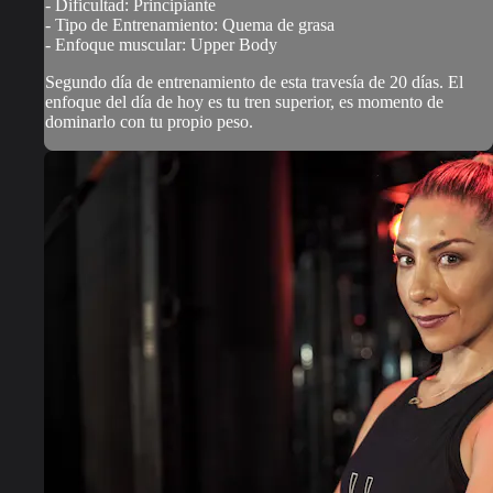
- Dificultad: Principiante
- Tipo de Entrenamiento: Quema de grasa
- Enfoque muscular: Upper Body
Segundo día de entrenamiento de esta travesía de 20 días. El
enfoque del día de hoy es tu tren superior, es momento de
dominarlo con tu propio peso.