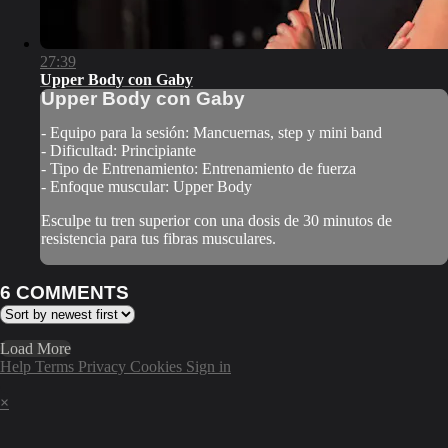
27:39
Upper Body con Gaby
Upper Body con Gaby
- Equipo para la sesión: Mancuernas, step y mini band
- Dificultad: Principiante
- Tipo de Entrenamiento: Entrenamiento de fuerza
- Enfoque muscular: Upper Body
Esculpe tu tren superior con una dosis de 30 minutos de
resistencia para tus fibras musculares.
6
COMMENTS
Load More
Help
Terms
Privacy
Cookies
Sign in
×