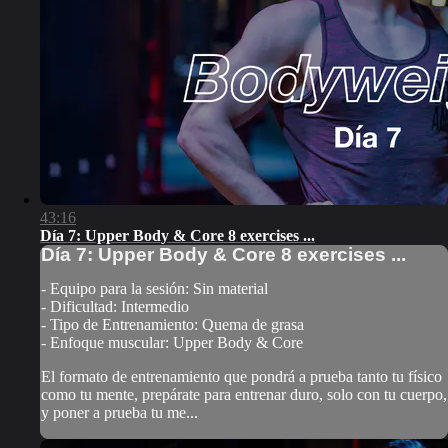
43:16
Día 7: Upper Body & Core 8 exercises ...
Día 7: Upper Body & Core 8 exercises ...
- Equipo para la sesión: Sin material
- Dificultad: Intermedio
- Tipo de Entrenamiento: Quema de grasa
- Enfoque muscular: Upper Body & Core
El formato de entrenamiento que pondrá a prueba tanto tu físico
como tu mente, prepárate para entrenar duro, solo con tu cuerpo,
y poner a prueba tu me...