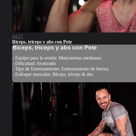
44:27
Biceps, triceps y abs con Pete
Biceps, triceps y abs con Pete
- Equipo para la sesión: Mancuernas medianas
- Dificultad: Avanzado
- Tipo de Entrenamiento: Entrenamiento de fuerza,
- Enfoque muscular: Bíceps, tríceps & abs