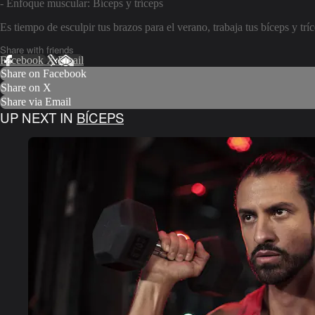
- Enfoque muscular: Bíceps y tríceps
Es tiempo de esculpir tus brazos para el verano, trabaja tus bíceps y tríc
Share with friends
Facebook
X
Email
Share on Facebook
Share on X
Share via Email
UP NEXT IN
BÍCEPS