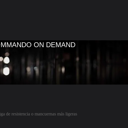
COMMANDO ON DEMAND
ga de resistencia o mancuernas más ligeras