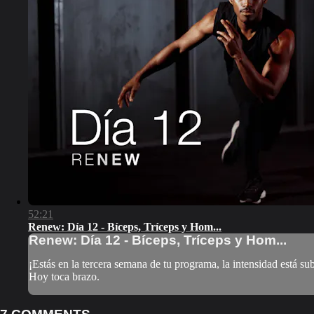
52:21
Renew: Día 12 - Bíceps, Tríceps y Hom...
Renew: Día 12 - Bíceps, Tríceps y Hom...
¡Estás en la tercera semana de tu programa, la intensidad está sub
Hoy toca brazo.