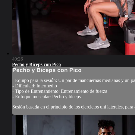
40:26
Pecho y Biceps con Pico
Pecho y Biceps con Pico
- Equipo para la sesión: Un par de mancuernas medianas y un p
- Dificultad: Intermedio
- Tipo de Entrenamiento: Entrenamiento de fuerza
- Enfoque muscular: Pecho y bíceps
Sesión basada en el principio de los ejercicios uni laterales, par