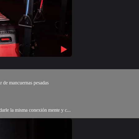
ar de mancuernas pesadas
a darle la misma conexión mente y c...