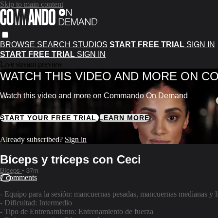
Skip to main content
BROWSE
SEARCH
STUDIOS
START FREE TRIAL
SIGN IN
START FREE TRIAL
SIGN IN
Live stream preview
WATCH THIS VIDEO AND MORE ON 
Watch this video and more on Commando On Demand
START YOUR FREE TRIAL
LEARN MORE
Already subscribed?
Sign in
Bíceps y tríceps con Ceci
Bíceps
• 37m
7 comments
- Equipo para la sesión: mancuernas pesadas, mancuernas medianas y li
- Dificultad: Intermedio
- Tipo de Entrenamiento: Entrenamiento de fuerza