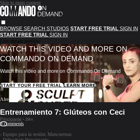
Skip to main content
BROWSE
SEARCH
STUDIOS
START FREE TRIAL
SIGN IN
START FREE TRIAL
SIGN IN
Live stream preview
WATCH THIS VIDEO AND MORE ON
COMMANDO ON DEMAND
Watch this video and more on Commando On Demand
START YOUR FREE TRIAL
LEARN MORE
Already subscribed?
Sign in
Entrenamiento 7: Glúteos con Ceci
Principiante
• 29m
8 comments
- Equipo para la sesión: Mancuernas
- Dificultad: Principiante