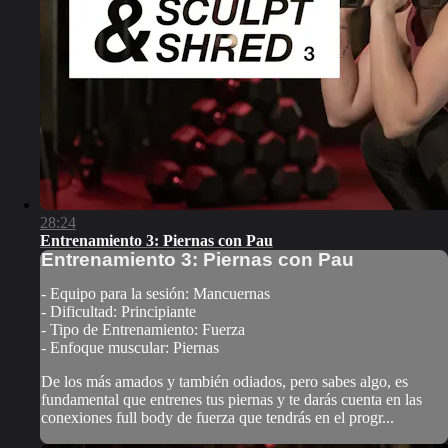
28:24
Entrenamiento 3: Piernas con Pau
Entrenamiento 3: Piernas con Pau
- Equipo para la sesión: Mancuernas
- Dificultad: Principiante
- Tipo de Entrenamiento: Fuerza
- Enfoque muscular: Piernas
De los más amados y también odiados, pero sabes algo, es
fundamental que entrenes tus piernas y te darás cuenta en las
conexiones full body de fuerza que tendrás en el progr...