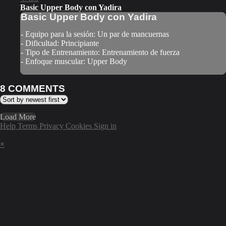
Basic Upper Body con Yadira
Basic Upper Body con Yadira
- Equipo para la sesión: Un par de mancuernas
- Dificultad: Principiante
- Tipo de Entrenamiento: Entrenamiento de fuerza
- Enfoque muscular: Upper Body
8
COMMENTS
Load More
Help
Terms
Privacy
Cookies
Sign in
×