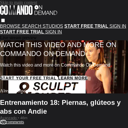
Skip to main content
BROWSE
SEARCH
STUDIOS
START FREE TRIAL
SIGN IN
START FREE TRIAL
SIGN IN
Live stream preview
WATCH THIS VIDEO AND MORE ON
COMMANDO ON DEMAND
Watch this video and more on Commando On Demand
START YOUR FREE TRIAL
LEARN MORE
Already subscribed?
Sign in
Entrenamiento 18: Piernas, glúteos y
abs con Andie
Avanzado
• 46m
20 comments