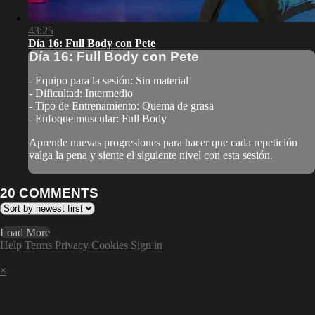
43:25
Día 16: Full Body con Pete
Día 16: Full Body con Pete
- Equipo para la sesión: Sin material
- Dificultad: Intermedio
- Tipo de Entrenamiento: Quema de grasa
- Enfoque muscular: Full Body
Aprende nuevas progresiones para hacer que cada repetición
valga la pena y siente el siguiente nivel con esta sesión.
20
COMMENTS
Load More
Help
Terms
Privacy
Cookies
Sign in
×