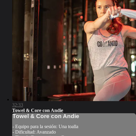
32:33
Towel & Core con Andie
Towel & Core con Andie
- Equipo para la sesión: Una toalla
- Dificultad: Avanzado