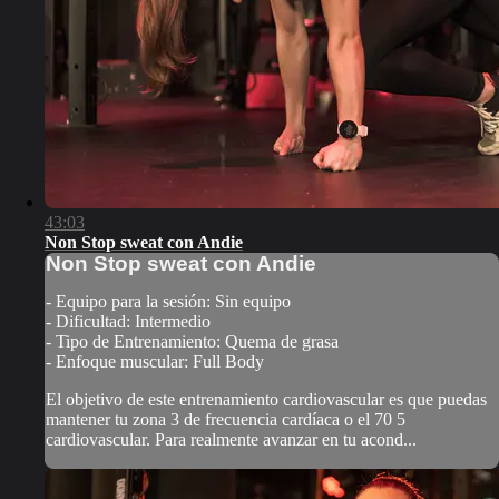
43:03
Non Stop sweat con Andie
Non Stop sweat con Andie
- Equipo para la sesión: Sin equipo
- Dificultad: Intermedio
- Tipo de Entrenamiento: Quema de grasa
- Enfoque muscular: Full Body
El objetivo de este entrenamiento cardiovascular es que puedas
mantener tu zona 3 de frecuencia cardíaca o el 70 5
cardiovascular. Para realmente avanzar en tu acond...