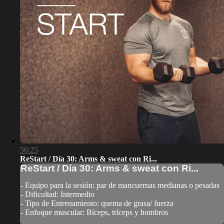
56:25
ReStart / Día 30: Arms & sweat con Ri...
ReStart / Día 30: Arms & sweat con Ri...
- Equipo para la sesión: par de mancuernas medianas o pesadas
- Dificultad: Intermedio
- Tipo de Entrenamiento: quema de grasa/ fuerza
- Enfoque muscular: Bíceps, tríceps y hombros