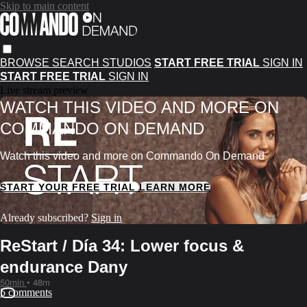
Skip to main content
BROWSE
SEARCH
STUDIOS
START FREE TRIAL
SIGN IN
START FREE TRIAL
SIGN IN
Live stream preview
WATCH THIS VIDEO AND MORE ON
COMMANDO ON DEMAND
Watch this video and more on Commando On Demand
START YOUR FREE TRIAL
LEARN MORE
Already subscribed?
Sign in
ReStart / Día 34: Lower focus &
endurance Dany
50min
• 48m
5 comments