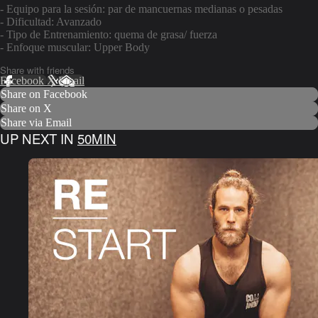
- Equipo para la sesión: par de mancuernas medianas o pesadas
- Dificultad: Avanzado
- Tipo de Entrenamiento: quema de grasa/ fuerza
- Enfoque muscular: Upper Body
Share with friends
Facebook
X
Email
Share on Facebook
Share on X
Share via Email
UP NEXT IN
50MIN