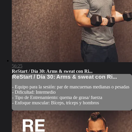
56:25
ReStart / Día 30: Arms & sweat con Ri...
ReStart / Día 30: Arms & sweat con Ri...
- Equipo para la sesión: par de mancuernas medianas o pesadas
- Dificultad: Intermedio
- Tipo de Entrenamiento: quema de grasa/ fuerza
- Enfoque muscular: Bíceps, tríceps y hombros