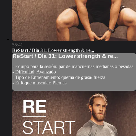
55:41
ReStart / Día 31: Lower strength & re...
ReStart / Día 31: Lower strength & re...
- Equipo para la sesión: par de mancuernas medianas o pesadas
- Dificultad: Avanzado
- Tipo de Entrenamiento: quema de grasa/ fuerza
- Enfoque muscular: Piernas