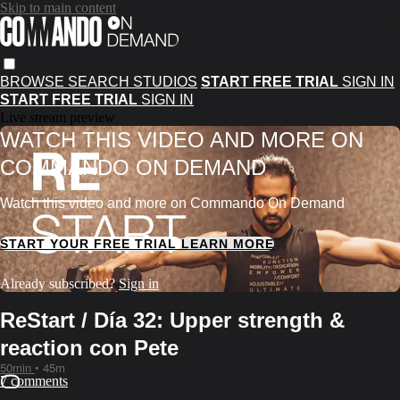
Skip to main content
BROWSE
SEARCH
STUDIOS
START FREE TRIAL
SIGN IN
START FREE TRIAL
SIGN IN
Live stream preview
WATCH THIS VIDEO AND MORE ON
COMMANDO ON DEMAND
Watch this video and more on Commando On Demand
START YOUR FREE TRIAL
LEARN MORE
Already subscribed?
Sign in
ReStart / Día 32: Upper strength &
reaction con Pete
50min
• 45m
7 comments