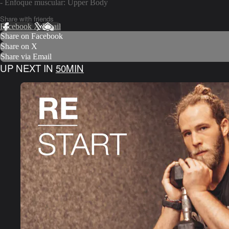
- Enfoque muscular: Upper Body
Share with friends
Facebook
X
Email
Share on Facebook
Share on X
Share via Email
UP NEXT IN
50MIN