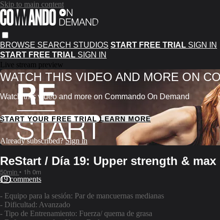
Skip to main content
BROWSE
SEARCH
STUDIOS
START FREE TRIAL
SIGN IN
START FREE TRIAL
SIGN IN
Live stream preview
WATCH THIS VIDEO AND MORE ON 
Watch this video and more on Commando On Demand
START YOUR FREE TRIAL
LEARN MORE
Already subscribed?
Sign in
ReStart / Día 19: Upper strength & max
50min
• 1h 0m
19 comments
- Equipo para la sesión: Par de mancuernas medianas
- Dificultad: Avanzado
- Tipo de Entrenamiento: Fuerza/ quema de grasa