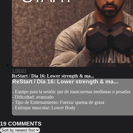
1:00:03
ReStart / Día 16: Lower strength & ma...
ReStart / Día 16: Lower strength & ma...
- Equipo para la sesión: par de mancuernas medianas o pesadas
- Dificultad: avanzado
- Tipo de Entrenamiento: Fuerza/ quema de grasa
- Enfoque muscular: Lower Body
19
COMMENTS