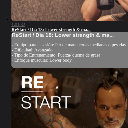
1:01:32
ReStart / Día 18: Lower strength & ma...
ReStart / Día 18: Lower strength & ma...
- Equipo para la sesión: Par de mancuernas medianas o pesadas
- Dificultad: Avanzado
- Tipo de Entrenamiento: Fuerza/ quema de grasa
- Enfoque muscular: Lower body