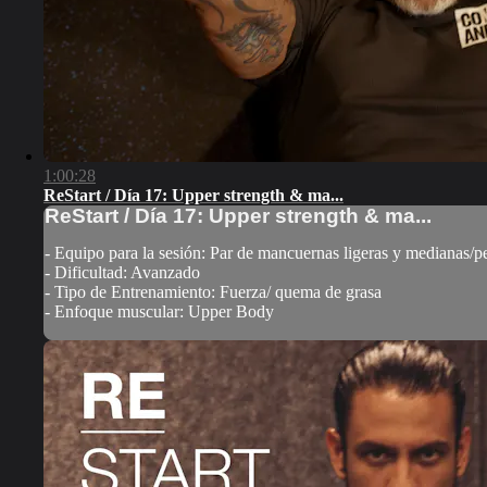
1:00:28
ReStart / Día 17: Upper strength & ma...
ReStart / Día 17: Upper strength & ma...
- Equipo para la sesión: Par de mancuernas ligeras y medianas/p
- Dificultad: Avanzado
- Tipo de Entrenamiento: Fuerza/ quema de grasa
- Enfoque muscular: Upper Body