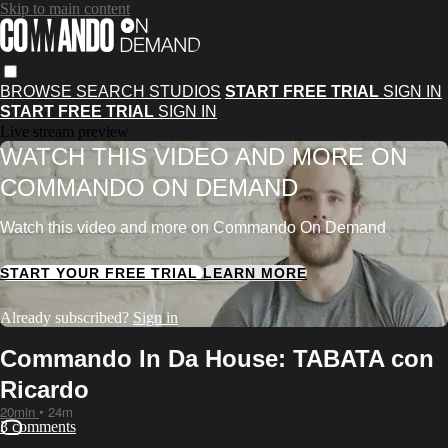
Skip to main content
BROWSE
SEARCH
STUDIOS
START FREE TRIAL
SIGN IN
START FREE TRIAL
SIGN IN
Live stream preview
WATCH THIS VIDEO AND MORE ON
COMMANDO ON DEMAND
Watch this video and more on Commando On Demand
START YOUR FREE TRIAL
LEARN MORE
Already subscribed?
Sign in
Commando In Da House: TABATA con
Ricardo
20min
• 24m
3 comments