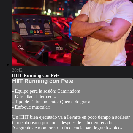
20:42
HIIT Running con Pete
HIIT Running con Pete
- Equipo para la sesión: Caminadora
- Dificultad: Intermedio
- Tipo de Entrenamiento: Quema de grasa
- Enfoque muscular:
Un HIIT bien ejecutado va a llevarte en poco tiempo a acelerar
tu metabolismo por horas después de haber entrenado.
Asegúrate de monitorear tu frecuencia para lograr los picos...