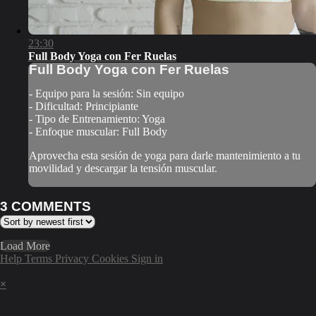
23:30
Full Body Yoga con Fer Ruelas
Full Body Yoga con Fer Ruelas
- Equipo para la sesión: Sin equipo
- Dificultad: Principiante
- Tipo de Entrenamiento: Yoga
- Enfoque muscular: Full Body
Aprovecha esta sesión de yoga para darle mantenimiento a tu
movilidad y descargar la tensión muscular.
3
COMMENTS
Load More
Help
Terms
Privacy
Cookies
Sign in
×