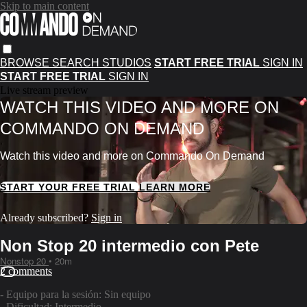
Skip to main content
BROWSE
SEARCH
STUDIOS
START FREE TRIAL
SIGN IN
START FREE TRIAL
SIGN IN
Live stream preview
WATCH THIS VIDEO AND MORE ON
COMMANDO ON DEMAND
Watch this video and more on Commando On Demand
START YOUR FREE TRIAL
LEARN MORE
Already subscribed?
Sign in
Non Stop 20 intermedio con Pete
Nonstop 20
• 20m
2 comments
- Equipo para la sesión: Sin equipo
- Dificultad: Intermedio