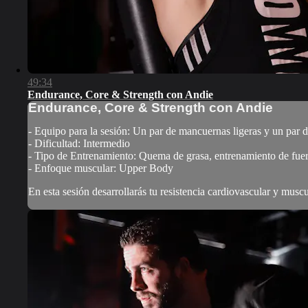
49:34
Endurance, Core & Strength con Andie
Endurance, Core & Strength con Andie
- Equipo para la sesión: Un par de mancuernas ligeras y un par
- Dificultad: Intermedio
- Tipo de Entrenamiento: Quema de grasa, entrenamiento de fue
- Enfoque muscular: Upper Body
En esta sesión desarrollarás tu resistencia cardiovascular y musc