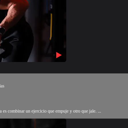
das
a es combinar un ejercicio que empuje y otro que jale. ...