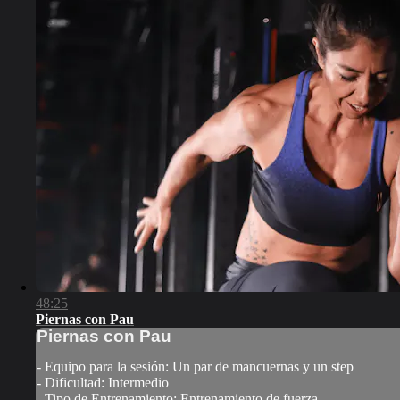
48:25
Piernas con Pau
Piernas con Pau
- Equipo para la sesión: Un par de mancuernas y un step
- Dificultad: Intermedio
- Tipo de Entrenamiento: Entrenamiento de fuerza