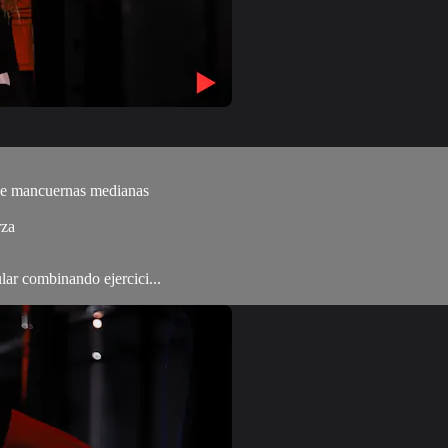
 de mancuernas medianas
rza
ular combinando ejercici...