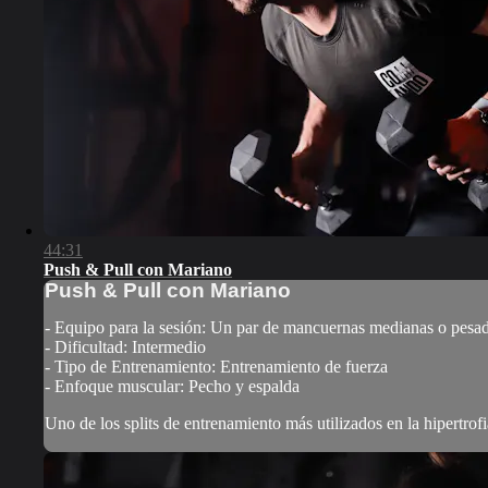
44:31
Push & Pull con Mariano
Push & Pull con Mariano
- Equipo para la sesión: Un par de mancuernas medianas o pesa
- Dificultad: Intermedio
- Tipo de Entrenamiento: Entrenamiento de fuerza
- Enfoque muscular: Pecho y espalda
Uno de los splits de entrenamiento más utilizados en la hipertrofi