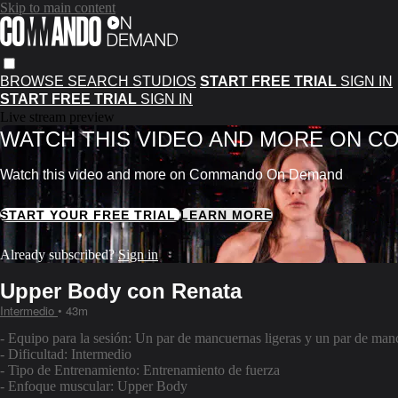
Skip to main content
BROWSE
SEARCH
STUDIOS
START FREE TRIAL
SIGN IN
START FREE TRIAL
SIGN IN
Live stream preview
WATCH THIS VIDEO AND MORE ON 
Watch this video and more on Commando On Demand
START YOUR FREE TRIAL
LEARN MORE
Already subscribed?
Sign in
Upper Body con Renata
Intermedio
• 43m
- Equipo para la sesión: Un par de mancuernas ligeras y un par de ma
- Dificultad: Intermedio
- Tipo de Entrenamiento: Entrenamiento de fuerza
- Enfoque muscular: Upper Body