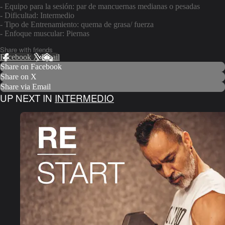
- Equipo para la sesión: par de mancuernas medianas o pesadas
- Dificultad: Intermedio
- Tipo de Entrenamiento: quema de grasa/ fuerza
- Enfoque muscular: Piernas
Share with friends
Facebook
X
Email
Share on Facebook
Share on X
Share via Email
UP NEXT IN
INTERMEDIO