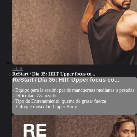
34:06
ReStart / Día 35: HIIT Upper focus co...
ReStart / Día 35: HIIT Upper focus co...
- Equipo para la sesión: par de mancuernas medianas o pesadas
- Dificultad: Avanzado
- Tipo de Entrenamiento: quema de grasa/ fuerza
- Enfoque muscular: Upper Body