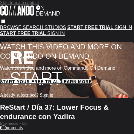
Skip to main content
BROWSE
SEARCH
STUDIOS
START FREE TRIAL
SIGN IN
START FREE TRIAL
SIGN IN
Live stream preview
WATCH THIS VIDEO AND MORE ON
COMMANDO ON DEMAND
Watch this video and more on Commando On Demand
START YOUR FREE TRIAL
LEARN MORE
Already subscribed?
Sign in
ReStart / Día 37: Lower Focus &
endurance con Yadira
Intermedio
• 55m
5 comments