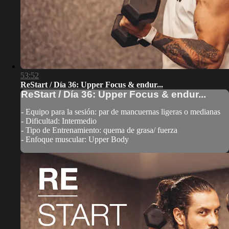
53:52
ReStart / Día 36: Upper Focus & endur...
ReStart / Día 36: Upper Focus & endur...
- Equipo para la sesión: par de mancuernas ligeras o medianas
- Dificultad: Intermedio
- Tipo de Entrenamiento: quema de grasa/ fuerza
- Enfoque muscular: Upper Body