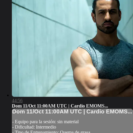
44:56
Dom 11/Oct 11:00AM UTC | Cardio EMOMS...
Dom 11/Oct 11:00AM UTC | Cardio EMOMS...
- Equipo para la sesión: sin material
- Dificultad: Intermedio
- Tipo de Entrenamiento: Quema de grasa