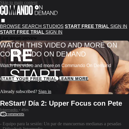
Skip to main content
BROWSE
SEARCH
STUDIOS
START FREE TRIAL
SIGN IN
START FREE TRIAL
SIGN IN
Live stream preview
WATCH THIS VIDEO AND MORE ON
COMMANDO ON DEMAND
Watch this video and more on Commando On Demand
START YOUR FREE TRIAL
LEARN MORE
Already subscribed?
Sign in
ReStart/ Día 2: Upper Focus con Pete
Intermedio
• 45m
25 comments
- Equipo para la sesión: Un par de mancuernas medianas a pesadas
- Dificultad: Intermedio