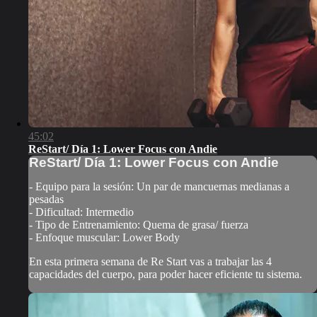
45:02
ReStart/ Día 1: Lower Focus con Andie
ReStart/ Día 1: Lower Focus con Andie
- Equipo para la sesión: Un par de mancuernas medianas a
pesadas
- Dificultad: Intermedio
- Tipo de Entrenamiento: Quema de grasa/ fuerza
- Enfoque muscular: Lower Body
En esta primera semana de Re Start vas a trabajar las 4
capacidades del cuerpo, para poder hacer eficiente tu sistema.