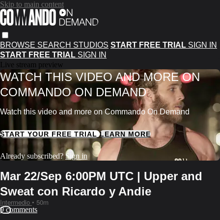
Skip to main content
BROWSE
SEARCH
STUDIOS
START FREE TRIAL
SIGN IN
START FREE TRIAL
SIGN IN
Live stream preview
WATCH THIS VIDEO AND MORE ON
COMMANDO ON DEMAND
Watch this video and more on Commando On Demand
START YOUR FREE TRIAL
LEARN MORE
Already subscribed?
Sign in
Mar 22/Sep 6:00PM UTC | Upper and
Sweat con Ricardo y Andie
Intermedio
• 50m
9 comments