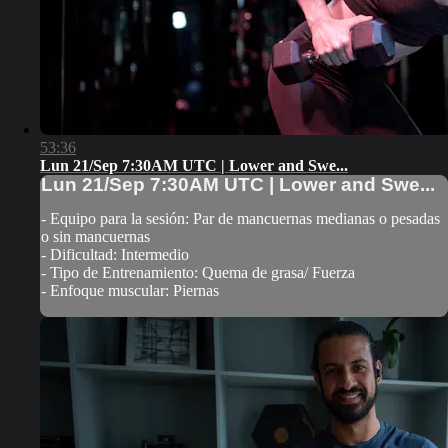
53:36
Lun 21/Sep 7:30AM UTC | Lower and Swe...
Lun 21/Sep 7:30AM UTC | Lower and Swe...
- Equipo para la sesión: Par de mancuernas medianas o pesadas
o sin mancuernas
- Dificultad: Intermedio
- Tipo de Entrenamiento: Quema de grasa/ Fuerza
- Enfoque muscular: Piernas