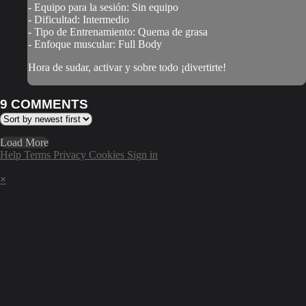
- Equipo para la sesión: Sin equipo
- Dificultad: Intermedio
- Tipo de Entrenamiento: Quema de grasa
- Enfoque muscular: Full Body
Hora de sudar, activar y sobre todo ¡divertirte!
9
COMMENTS
Load More
Help
Terms
Privacy
Cookies
Sign in
×