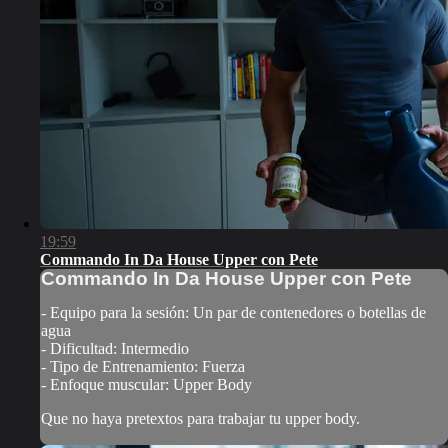
19:59
Commando In Da House Upper con Pete
Commando In Da House Upper con Pete
- Equipo para la sesión: Un par de contenedores o botellas de
agua
- Dificultad: Intermedio
- Tipo de Entrenamiento: Fuerza
- Enfoque muscular: Upper Body
Que no haya pretextos para trabajar tu upper body.