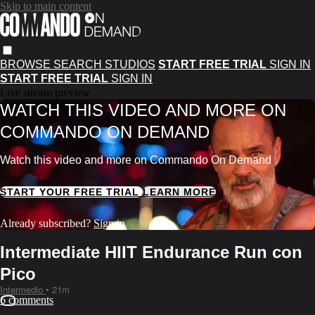
Skip to main content
BROWSE
SEARCH
STUDIOS
START FREE TRIAL
SIGN IN
START FREE TRIAL
SIGN IN
Live stream preview
WATCH THIS VIDEO AND MORE ON
COMMANDO ON DEMAND
Watch this video and more on Commando On Demand
START YOUR FREE TRIAL
LEARN MORE
Already subscribed?
Sign in
Intermediate HIIT Endurance Run con
Pico
Intermedio
• 21m
6 comments