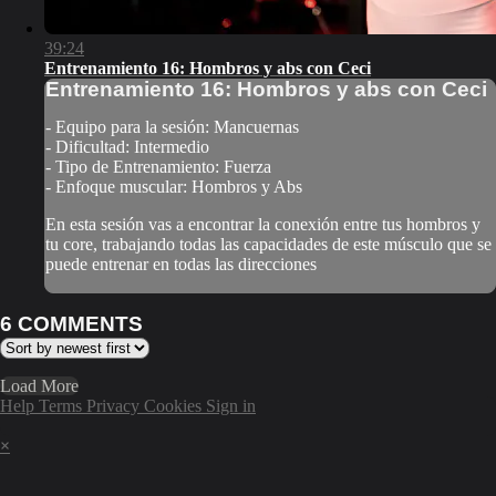
39:24
Entrenamiento 16: Hombros y abs con Ceci
Entrenamiento 16: Hombros y abs con Ceci
- Equipo para la sesión: Mancuernas
- Dificultad: Intermedio
- Tipo de Entrenamiento: Fuerza
- Enfoque muscular: Hombros y Abs
En esta sesión vas a encontrar la conexión entre tus hombros y
tu core, trabajando todas las capacidades de este músculo que se
puede entrenar en todas las direcciones
6
COMMENTS
Load More
Help
Terms
Privacy
Cookies
Sign in
×