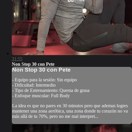
31:55
Non Stop 30 con Pete
Non Stop 30 con Pete
- Equipo para la sesión: Sin equipo
- Dificultad: Intermedio
- Tipo de Entrenamiento: Quema de grasa
- Enfoque muscular: Full Body
La idea es que no pares en 30 minutos pero que ademas logres
mantener una zona aeróbica, una zona donde tu corazón no va
más allá de tu 70%, pero no me mal interpret...