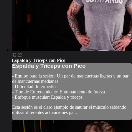
42:23
Espalda y Tríceps con Pico
Espalda y Tríceps con Pico
- Equipo para la sesión: Un par de mancuernas ligeras y un par
de mancuernas medianas
- Dificultad: Intermedio
- Tipo de Entrenamiento: Entrenamiento de fuerza
- Enfoque muscular: Espalda y tríceps
Esta sesión es el claro ejemplo de saturar el músculo sabiendo
utilizar diferentes activaciones pa...