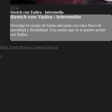
19:55
Stretch con Yadira - Intermedio
Stretch con Yadira - Intermedio
Descarga tu cuerpo de forma adecuada con estos flows de
movilidad y flexibilidad. Una sesión que no te puedes perder
con Yadira.
Help
Terms
Privacy
Cookies
Sign in
×