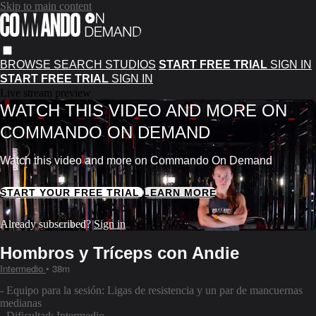
Skip to main content
BROWSE
SEARCH
STUDIOS
START FREE TRIAL
SIGN IN
START FREE TRIAL
SIGN IN
Live stream preview
WATCH THIS VIDEO AND MORE ON
COMMANDO ON DEMAND
Watch this video and more on Commando On Demand
START YOUR FREE TRIAL
LEARN MORE
Already subscribed?
Sign in
Hombros y Tríceps con Andie
Intermedio
• 38m
- Equipo para la sesión: Ligas de resistencia y un par de mancuernas
medianas
- Dificultad: Intermedio