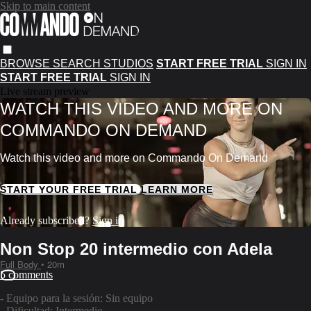
Skip to main content
BROWSE
SEARCH
STUDIOS
START FREE TRIAL
SIGN IN
START FREE TRIAL
SIGN IN
Live stream preview
WATCH THIS VIDEO AND MORE ON
COMMANDO ON DEMAND
Watch this video and more on Commando On Demand
START YOUR FREE TRIAL
LEARN MORE
Already subscribed?
Sign in
Non Stop 20 intermedio con Adela
Full Body
• 20m
5 comments
- Equipo para la sesión: Sin equipo
- Dificultad: Intermedio