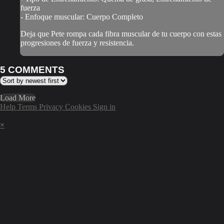
fuerza
- Enfoque muscular: Cuerpo Completo
Deja que Pete rompa cada fibra muscular de tu cuerpo con estas
progresiones de fuerza y resistencia.
5
COMMENTS
Load More
Help
Terms
Privacy
Cookies
Sign in
×