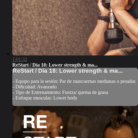
1:01:32
ReStart / Día 18: Lower strength & ma...
ReStart / Día 18: Lower strength & ma...
- Equipo para la sesión: Par de mancuernas medianas o pesadas
- Dificultad: Avanzado
- Tipo de Entrenamiento: Fuerza/ quema de grasa
- Enfoque muscular: Lower body