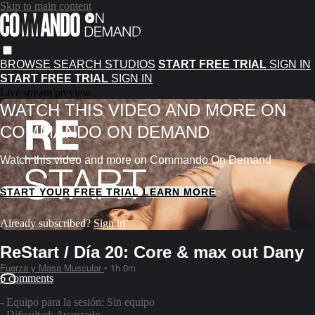
Skip to main content
BROWSE
SEARCH
STUDIOS
START FREE TRIAL
SIGN IN
START FREE TRIAL
SIGN IN
Live stream preview
WATCH THIS VIDEO AND MORE ON
COMMANDO ON DEMAND
Watch this video and more on Commando On Demand
START YOUR FREE TRIAL
LEARN MORE
Already subscribed?
Sign in
ReStart / Día 20: Core & max out Dany
Fuerza y Masa Muscular
• 1h 0m
6 comments
- Equipo para la sesión: Sin equipo
- Dificultad: Avanzado