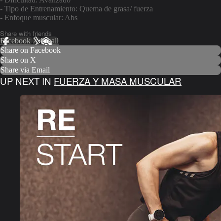
- Tipo de Entrenamiento: Quema de grasa/ fuerza
- Enfoque muscular: Abs
Share with friends
Facebook
X
Email
Share on Facebook
Share on X
Share via Email
UP NEXT IN
FUERZA Y MASA MUSCULAR