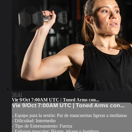
58:41
Vie 9/Oct 7:00AM UTC | Toned Arms con...
Vie 9/Oct 7:00AM UTC | Toned Arms con...
- Equipo para la sesión: Par de mancuernas ligeras a medianas
- Dificultad: Intermedio
- Tipo de Entrenamiento: Fuerza
- Enfoque muscular: Bíceps, tríceps y hombros