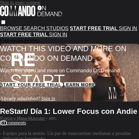
Skip to main content
BROWSE
SEARCH
STUDIOS
START FREE TRIAL
SIGN IN
START FREE TRIAL
SIGN IN
Live stream preview
WATCH THIS VIDEO AND MORE ON
COMMANDO ON DEMAND
Watch this video and more on Commando On Demand
START YOUR FREE TRIAL
LEARN MORE
Already subscribed?
Sign in
ReStart/ Día 1: Lower Focus con Andie
Fuerza y Masa Muscular
• 45m
83 comments
- Equipo para la sesión: Un par de mancuernas medianas a pesadas
- Dificultad: Intermedio