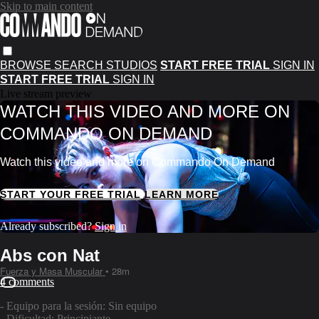
Skip to main content
BROWSE
SEARCH
STUDIOS
START FREE TRIAL
SIGN IN
START FREE TRIAL
SIGN IN
Live stream preview
WATCH THIS VIDEO AND MORE ON
COMMANDO ON DEMAND
Watch this video and more on Commando On Demand
START YOUR FREE TRIAL
LEARN MORE
Already subscribed?
Sign in
Abs con Nat
Fuerza y Masa Muscular
• 28m
4 comments
- Equipo para la sesión: Sin equipo
- Dificultad: Principiante