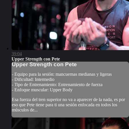
39:04
Upper Strength con Pete
Upper Strength con Pete
- Equipo para la sesión: mancuernas medianas y ligeras
- Dificultad: Intermedio
- Tipo de Entrenamiento: Entrenamiento de fuerza
- Enfoque muscular: Upper Body
Esa fuerza del tren superior no va a aparecer de la nada, es por
eso que Pete tiene para ti una sesión enfocada en todos los
músculos de...