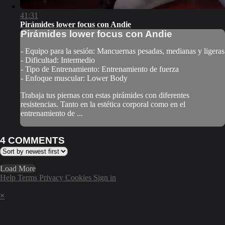
41:31
Pirámides lower focus con Andie
Pirámides lower focus con Andie
- Equipo para la sesión: Mancuernas pesadas, medianas y ligeras
- Dificultad: Intermedio
- Tipo de Entrenamiento: Entrenamiento de fuerza
- Enfoque muscular: Lower Body
Trabaja tus piernas con estas pirámides con diferentes
resistencias. Tanto en la estética corporal como en el
entrenamiento de ...
4
COMMENTS
Load More
Help
Terms
Privacy
Cookies
Sign in
×