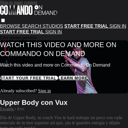
Skip to main content
BROWSE
SEARCH
STUDIOS
START FREE TRIAL
SIGN IN
START FREE TRIAL
SIGN IN
Live stream preview
WATCH THIS VIDEO AND MORE ON
COMMANDO ON DEMAND
Watch this video and more on Commando On Demand
START YOUR FREE TRIAL
LEARN MORE
Already subscribed?
Sign in
Upper Body con Vux
Espalda
• 51m
Día de Upper Body, tu coach Vux te hará trabajar un poco con cada
músculo de tu tren superior así que, ¡no te guardes energía y déjalo
todo en cada ronda!