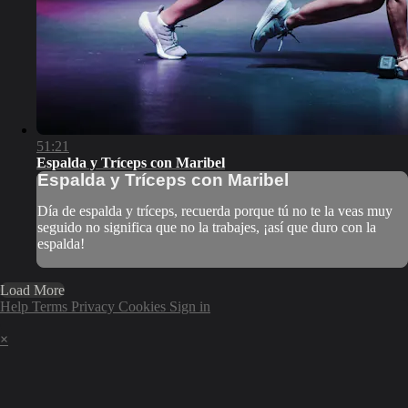
51:21
Espalda y Tríceps con Maribel
Espalda y Tríceps con Maribel
Día de espalda y tríceps, recuerda porque tú no te la veas muy
seguido no significa que no la trabajes, ¡así que duro con la
espalda!
Load More
Help
Terms
Privacy
Cookies
Sign in
×