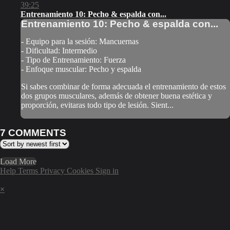
39:25
Entrenamiento 10: Pecho & espalda con...
Entrenamiento 10: Pecho & espalda con...
- Equipo para la sesión: Mancuernas
- Dificultad: Intermedio
- Tipo de Entrenamiento: Fuerza
- Enfoque muscular: Pecho y espalda
Si sabes combinar de forma adecuada el entrenamiento de estos
dos grupos musculares, además de obtener buena estética y
proporción, evitaras todo tipo de lesión. Sient...
7
COMMENTS
Load More
Help
Terms
Privacy
Cookies
Sign in
×