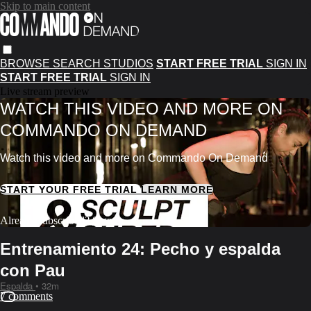
Skip to main content
BROWSE
SEARCH
STUDIOS
START FREE TRIAL
SIGN IN
START FREE TRIAL
SIGN IN
Live stream preview
WATCH THIS VIDEO AND MORE ON
COMMANDO ON DEMAND
Watch this video and more on Commando On Demand
START YOUR FREE TRIAL
LEARN MORE
Already subscribed?
Sign in
Entrenamiento 24: Pecho y espalda
con Pau
Espalda
• 32m
7 comments