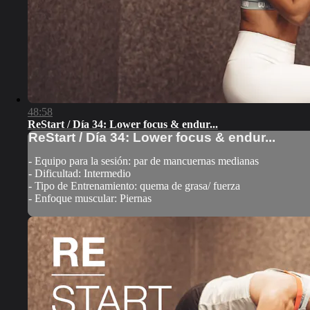
48:58
ReStart / Día 34: Lower focus & endur...
ReStart / Día 34: Lower focus & endur...
- Equipo para la sesión: par de mancuernas medianas
- Dificultad: Intermedio
- Tipo de Entrenamiento: quema de grasa/ fuerza
- Enfoque muscular: Piernas