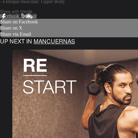
- Enfoque muscular: Upper Body
Share with friends
Facebook
X
Email
Share on Facebook
Share on X
Share via Email
UP NEXT IN
MANCUERNAS