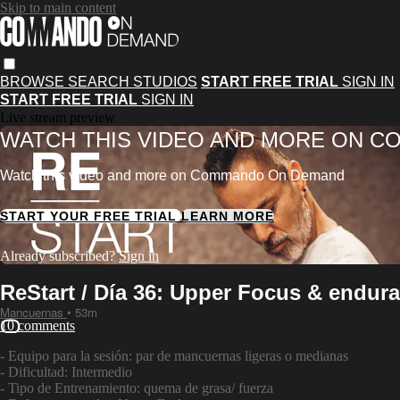
Skip to main content
BROWSE
SEARCH
STUDIOS
START FREE TRIAL
SIGN IN
START FREE TRIAL
SIGN IN
Live stream preview
WATCH THIS VIDEO AND MORE ON 
Watch this video and more on Commando On Demand
START YOUR FREE TRIAL
LEARN MORE
Already subscribed?
Sign in
ReStart / Día 36: Upper Focus & endur
Mancuernas
• 53m
10 comments
- Equipo para la sesión: par de mancuernas ligeras o medianas
- Dificultad: Intermedio
- Tipo de Entrenamiento: quema de grasa/ fuerza