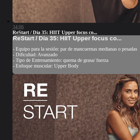
34:06
ReStart / Día 35: HIIT Upper focus co...
ReStart / Día 35: HIIT Upper focus co...
- Equipo para la sesión: par de mancuernas medianas o pesadas
- Dificultad: Avanzado
- Tipo de Entrenamiento: quema de grasa/ fuerza
- Enfoque muscular: Upper Body