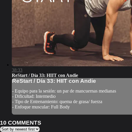
38:33
ReStart / Día 33: HIIT con Andie
ReStart / Día 33: HIIT con Andie
- Equipo para la sesión: un par de mancuernas medianas
- Dificultad: Intermedio
- Tipo de Entrenamiento: quema de grasa/ fuerza
- Enfoque muscular: Full Body
10
COMMENTS